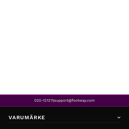
Clarks
HERO LITE LACE WHITE LEATHER
1 999 kr
1 599 kr
REA
020-121211
support@footway.com
|
VARUMÄRKE