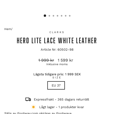
Hem
/
CLARKS
HERO LITE LACE WHITE LEATHER
Article Nr: 60502-98
Ordinarie
Reapris
1 999 kr
1 599 kr
pris
Inklusive moms
Lägsta tidigare pris:
1 999 SEK
SIZE
EU 37
Expressfrakt - 365 dagars returrätt
Lågt lager - 1 produkter kvar
Säljs av Footway.com skickas av
Footway+