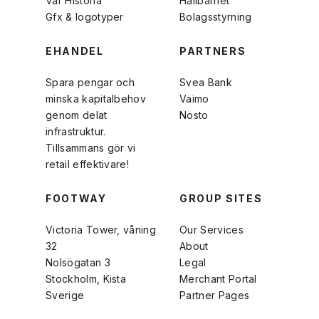
Vår Historia
Hållbarhet
Gfx & logotyper
Bolagsstyrning
EHANDEL
PARTNERS
Spara pengar och
Svea Bank
minska kapitalbehov
Vaimo
genom delat
Nosto
infrastruktur.
Tillsammans gör vi
retail effektivare!
FOOTWAY
GROUP SITES
Victoria Tower, våning
Our Services
32
About
Nolsögatan 3
Legal
Stockholm, Kista
Merchant Portal
Sverige
Partner Pages