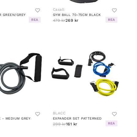
Casall
R GREEN/GREY
GYM BALL 70-75CM BLACK
REA
REA
479 kr
269 kr
BLACC
 - MEDIUM GREY
EXPANDER SET PATTERNED
REA
299 kr
161 kr