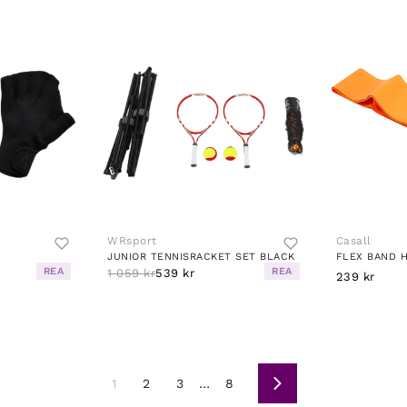
WRsport
Casall
JUNIOR TENNISRACKET SET BLACK
FLEX BAND 
REA
REA
1 059 kr
539 kr
239 kr
1
2
3
…
8
Nästa