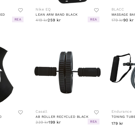
Nike EQ
BLACC
RED
LEAN ARM BAND BLACK
MASSAGE BA
REA
REA
419 kr
259 kr
179 kr
90 kr
Casall
Endurance
0
AB ROLLER RECYCLED BLACK
TONING TUBE
REA
339 kr
199 kr
179 kr