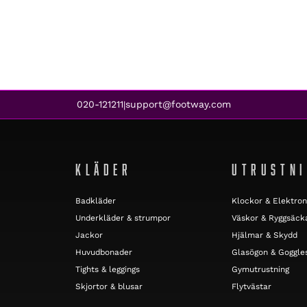
020-121211
support@footway.com
|
KLÄDER
UTRUSTN
Badkläder
Klockor & Elektron
Underkläder & strumpor
Väskor & Ryggsäck
Jackor
Hjälmar & Skydd
Huvudbonader
Glasögon & Goggle
Tights & leggings
Gymutrustning
Skjortor & blusar
Flytvästar