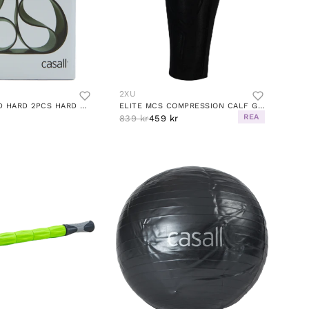
2XU
RUBBER BAND HARD 2PCS HARD GREEN
ELITE MCS COMPRESSION CALF GUARD BLACK/GOLD
REA
839 kr
459 kr