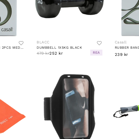
BLACC
Casall
RUBBER BAND MEDIUM 2PCS MEDIUM GREEN
DUMBBELL 1X5KG BLACK
REA
479 kr
252 kr
239 kr