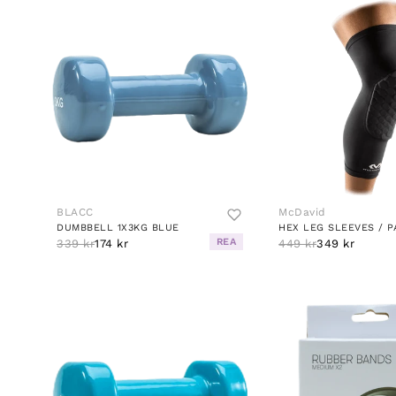
BLACC
McDavid
DUMBBELL 1X3KG BLUE
HEX LEG SLEEVES / P
REA
339 kr
174 kr
449 kr
349 kr