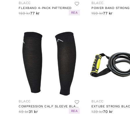
BLACC
BLACC
FLEXBAND 4-PACK PATTERNED
POWER BAND STRONG
REA
159 kr
77 kr
159 kr
77 kr
BLACC
BLACC
COMPRESSION CALF SLEEVE BLACK
EXTUBE STRONG BLA
REA
49 kr
31 kr
139 kr
70 kr