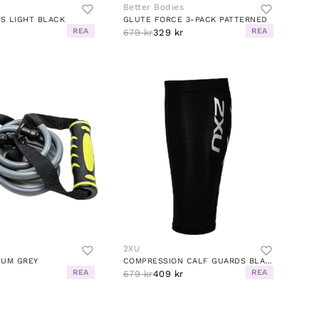
Better Bodies
S LIGHT BLACK
GLUTE FORCE 3-PACK PATTERNED
REA
REA
679 kr
329 kr
2XU
IUM GREY
COMPRESSION CALF GUARDS BLACK (PAIR)
REA
REA
679 kr
409 kr