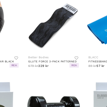
Better Bodies
BLACC
AIR BLACK
GLUTE FORCE 3-PACK PATTERNED
FITNESSBAN
REA
REA
679 kr
329 kr
89 kr
57 kr