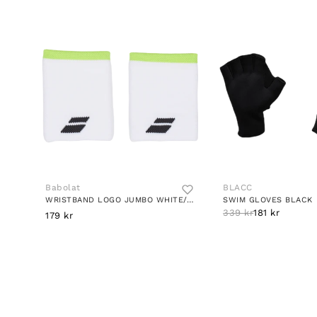
Babolat
BLACC
WRISTBAND LOGO JUMBO WHITE/AER WHITE YELLOW
SWIM GLOVES BLACK
339 kr
181 kr
179 kr