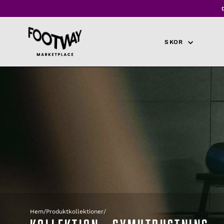
Hoppa
till
innehåll
SKOR
Hem
/
Produktkollektioner
/