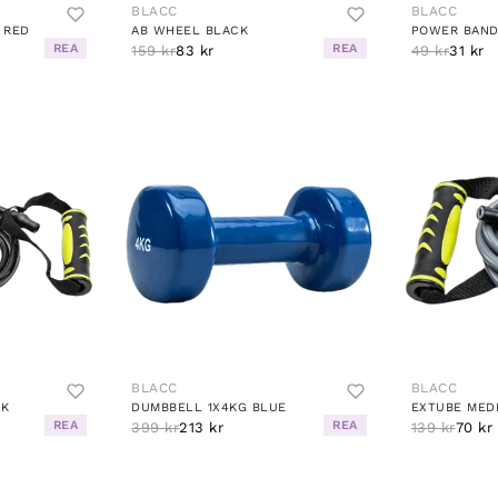
BLACC
BLACC
 RED
AB WHEEL BLACK
POWER BAND
REA
REA
159 kr
83 kr
49 kr
31 kr
BLACC
BLACC
CK
DUMBBELL 1X4KG BLUE
EXTUBE MED
REA
REA
399 kr
213 kr
139 kr
70 kr