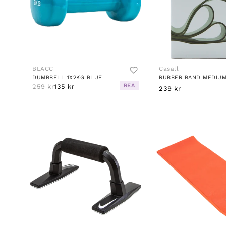
BLACC
Casall
DUMBBELL 1X2KG BLUE
REA
259 kr
135 kr
239 kr