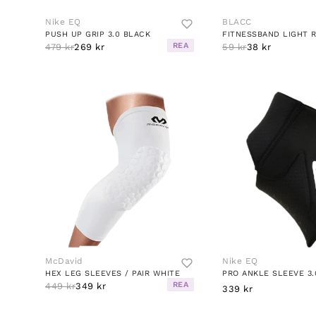
Nike EQ
BLACC
PUSH UP GRIP 3.0 BLACK
FITNESSBAND LIGHT 
REA
479 kr
269 kr
59 kr
38 kr
McDavid
Nike EQ
HEX LEG SLEEVES / PAIR WHITE
PRO ANKLE SLEEVE 3.
REA
449 kr
349 kr
339 kr