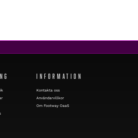
ING
INFORMATION
ik
Kontakta oss
ar
Användarvillkor
Om Footway OaaS
s