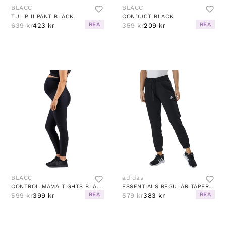
BLACC
BLACC
TULIP II PANT BLACK
CONDUCT BLACK
REA
REA
639 kr
423 kr
359 kr
209 kr
BLACC
adidas
CONTROL MAMA TIGHTS BLACK
ESSENTIALS REGULAR TAPERED CUFFED 7/8 PANT BLACK / WHITE
REA
REA
599 kr
399 kr
579 kr
383 kr