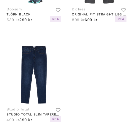
Dobsom
Dickies
TJÖRN BLACK
ORIGINAL FIT STRAIGHT LEG WORK
REA
REA
539 kr
299 kr
899 kr
609 kr
Studio Total
STUDIO TOTAL SLIM TAPERED JEANS
REA
499 kr
399 kr