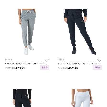
Nike
Nike
SPORTSWEAR GYM VINTAGE WOMEN'S PANTS DK GREY HEATHER/WHITE
SPORTSWEAR CLUB FLEECE WOMEN'S MID-RISE PANTS BLACK/WHITE
REA
REA
739 kr
479 kr
839 kr
459 kr