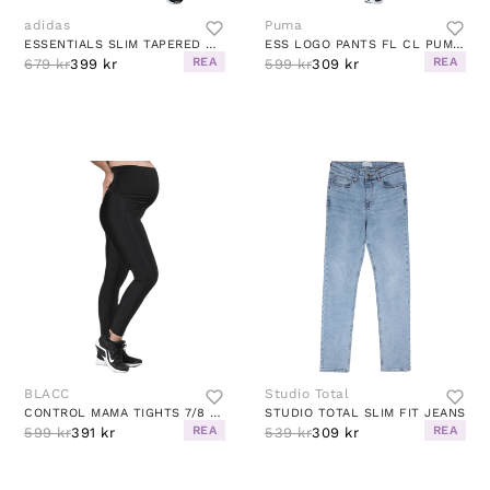
adidas
Puma
ESSENTIALS SLIM TAPERED CUFFED PANT MEDIUM GREY HEATHER / WHITE
ESS LOGO PANTS FL CL PUMA BLACK
REA
REA
679 kr
399 kr
599 kr
309 kr
BLACC
Studio Total
CONTROL MAMA TIGHTS 7/8 BLACK
STUDIO TOTAL SLIM FIT JEANS
REA
REA
599 kr
391 kr
539 kr
309 kr