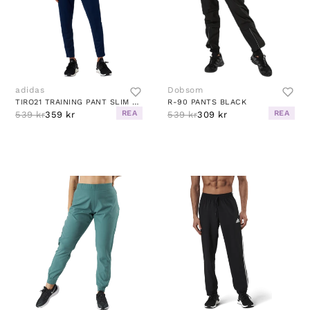
adidas
Dobsom
TIRO21 TRAINING PANT SLIM TEAM NAVY BLUE
R-90 PANTS BLACK
REA
REA
539 kr
359 kr
539 kr
309 kr