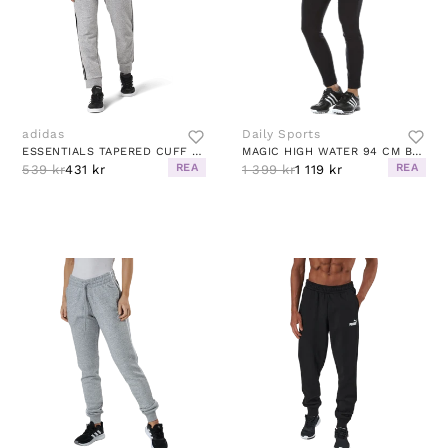
adidas
Daily Sports
ESSENTIALS TAPERED CUFF 3 STRIPES PANTS MEDIUM GREY HEATHER / BLACK
MAGIC HIGH WATER 94 CM BLUE
REA
REA
539 kr
431 kr
1 399 kr
1 119 kr