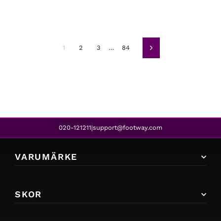
1
2
3
…
84
Nästa
020-121211
support@footway.com
|
VARUMÄRKE
SKOR