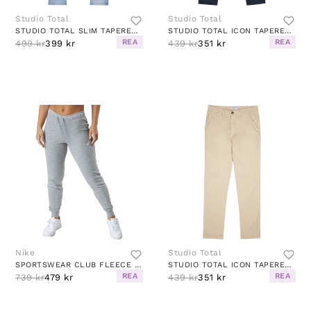
Studio Total
Studio Total
STUDIO TOTAL SLIM TAPERED JEANS
STUDIO TOTAL ICON TAPERED CHINO
REA
REA
499 kr
399 kr
439 kr
351 kr
Nike
Studio Total
SPORTSWEAR CLUB FLEECE WOMEN'S MID-RISE PANTS DK GREY HEATHER/WHITE
STUDIO TOTAL ICON TAPERED CHINO
REA
REA
739 kr
479 kr
439 kr
351 kr