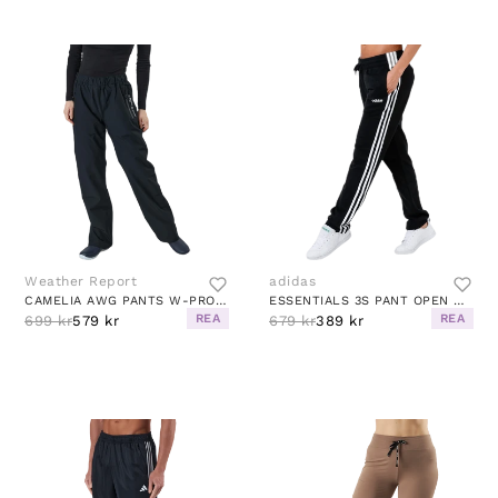
Weather Report
adidas
CAMELIA AWG PANTS W-PRO 15000 BLACK
ESSENTIALS 3S PANT OPEN HEM BLACK / WHITE
REA
REA
699 kr
579 kr
679 kr
389 kr