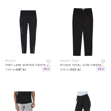
BLACC
Studio Total
FAST LANE WINTER TIGHTS JET BLACK
STUDIO TOTAL ICON TAPERED CHINO
REA
REA
739 kr
487 kr
379 kr
303 kr