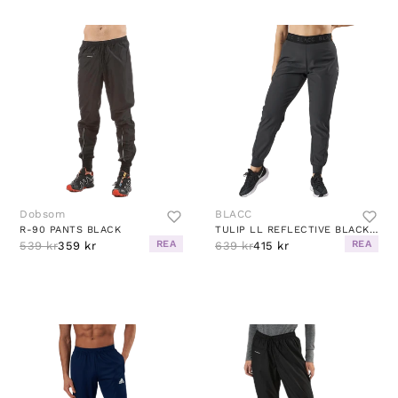
Dobsom
BLACC
R-90 PANTS BLACK
TULIP LL REFLECTIVE BLACK/GREY/SILVER
REA
REA
539 kr
359 kr
639 kr
415 kr