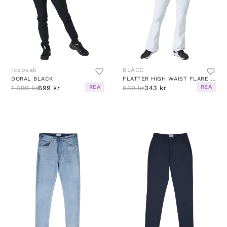
Icepeak
BLACC
DORAL BLACK
FLATTER HIGH WAIST FLARE PANTS WHITE
REA
REA
1 399 kr
699 kr
539 kr
343 kr