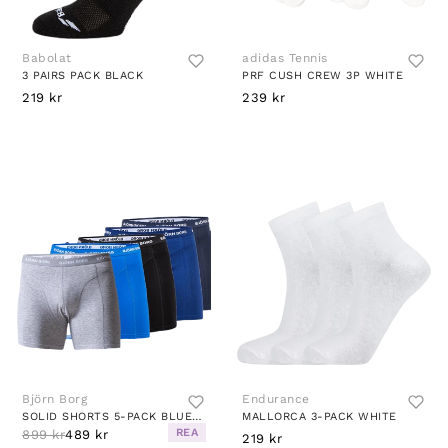
Babolat
adidas Tennis
3 PAIRS PACK BLACK
PRF CUSH CREW 3P WHITE
219 kr
239 kr
Björn Borg
Endurance
SOLID SHORTS 5-PACK BLUE/PATTERNED
MALLORCA 3-PACK WHITE
REA
899 kr
489 kr
219 kr