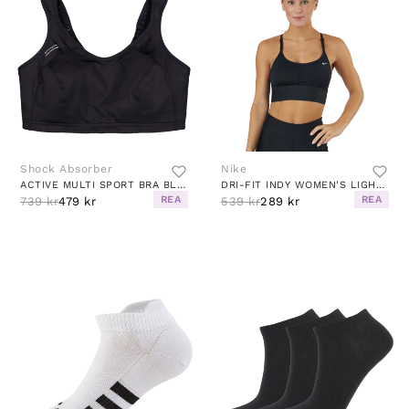
Shock Absorber
Nike
ACTIVE MULTI SPORT BRA BLACK
DRI-FIT INDY WOMEN'S LIGHT-SUPPORT PADDED LONGLINE SPORTS BRA BLACK/WHITE
REA
REA
739 kr
479 kr
539 kr
289 kr