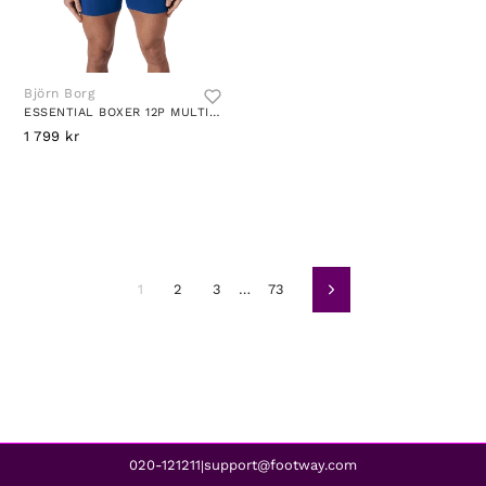
Björn Borg
ESSENTIAL BOXER 12P MULTIPACK 2
1 799 kr
1
2
3
…
73
Nästa
020-121211
support@footway.com
|