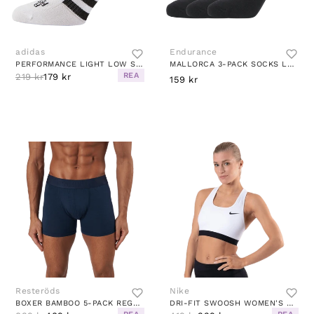
adidas
Endurance
PERFORMANCE LIGHT LOW SOCKS 3 PAIRS WHITE
MALLORCA 3-PACK SOCKS LOW CUT BLACK
REA
219 kr
179 kr
159 kr
Resteröds
Nike
BOXER BAMBOO 5-PACK REGULAR LE BLACK/NAVY/STONE GREY
DRI-FIT SWOOSH WOMEN'S MEDIUM-SUPPORT NON-PADDED SPORTS BRA WHITE/BLACK/BLACK