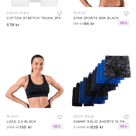
Calvin Klein
BLACC
COTTON STRETCH TRUNK 3PK
STAR SPORTS BRA BLACK
REA
99 kr
64 kr
579 kr
BLACC
Björn Borg
LEAD 2.0 BLACK
SAMMY SOLID SHORTS 12-PACK BLACK
REA
REA
299 kr
155 kr
2 099 kr
939 kr