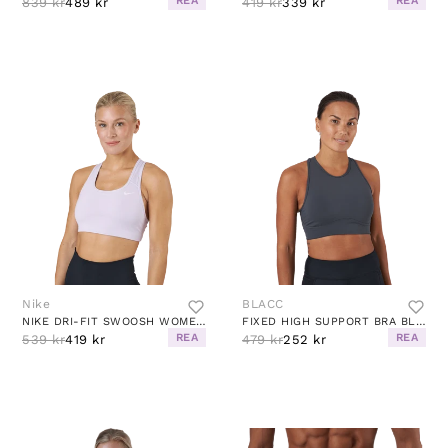
REA
REA
839 kr
489 kr
419 kr
339 kr
Nike
BLACC
NIKE DRI-FIT SWOOSH WOMEN'S ME DOLL/WHITE
FIXED HIGH SUPPORT BRA BLACK / GREY
REA
REA
539 kr
419 kr
479 kr
252 kr