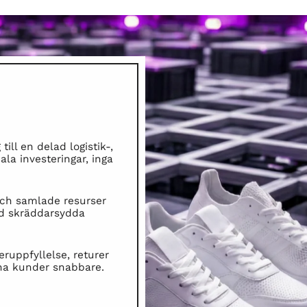
ll en delad logistik-,
ala investeringar, inga
och samlade resurser
ed skräddarsydda
eruppfyllelse, returer
nna kunder snabbare.