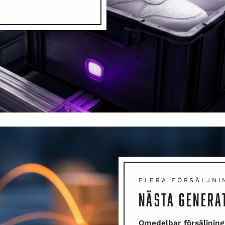
FLERA FÖRSÄLJNI
NÄSTA GENERA
Omedelbar försäljning 