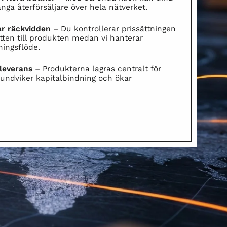
nga återförsäljare över hela nätverket.
kar räckvidden
– Du kontrollerar prissättningen
tten till produkten medan vi hanterar
ningsflöde.
 leverans
– Produkterna lagras centralt för
 undviker kapitalbindning och ökar