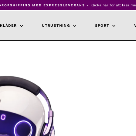
Klicka här för att läsa me
DROPSHIPPING MED EXPRESSLEVERANS -
Pausa
bildspel
KLÄDER
UTRUSTNING
SPORT