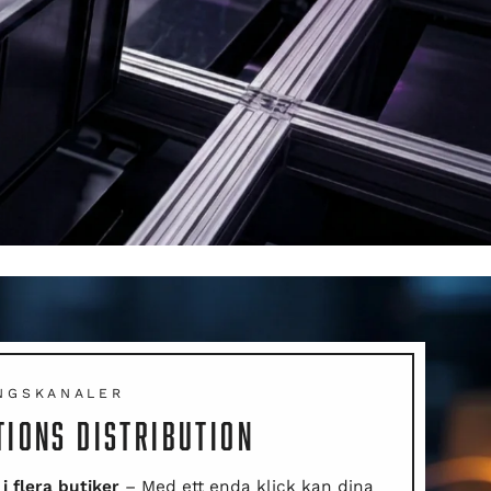
NGSKANALER
TIONS DISTRIBUTION
i flera butiker
– Med ett enda klick kan dina