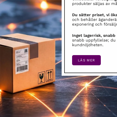
produkter säljas av må
Du sätter priset, vi ö
och behåller äganderä
exponering och försälj
Inget lager­risk, snabb
snabb uppfyllelse; du
kundnöjdheten.
LÄS MER