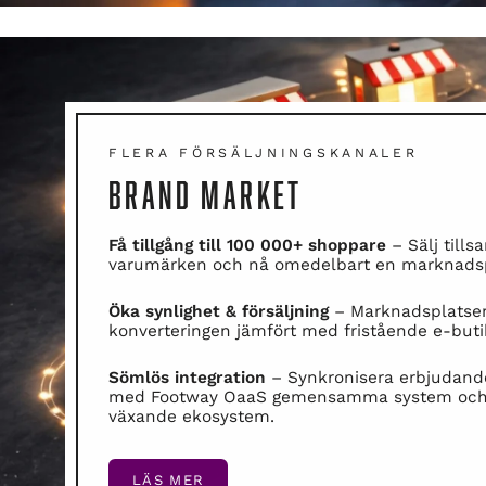
FLERA FÖRSÄLJNINGSKANALER
BRAND MARKET
Få tillgång till 100 000+ shoppare
– Sälj til
varumärken och nå omedelbart en marknadspl
Öka synlighet & försäljning
– Marknadsplatsen
konverteringen jämfört med fristående e-buti
Sömlös integration
– Synkronisera erbjudande
med Footway OaaS gemensamma system och d
växande ekosystem.
LÄS MER