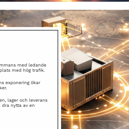
lsammans med ledande
ats med hög trafik.
s exponering ökar
ker.
n, lager och leverans
ra nytta av en