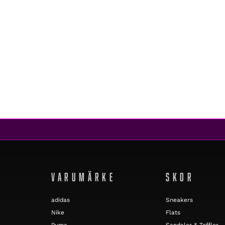
VARUMÄRKE
SKOR
adidas
Sneakers
Nike
Flats