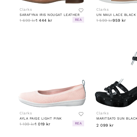
Clarks
Clarks
SARAFYNA IRIS NOUGAT LEATHER
UN MAUI LACE BLACK
REA
1 699 kr
1 444 kr
1 599 kr
959 kr
Clarks
Clarks
AYLA PAIGE LIGHT PINK
MARITSA70 SUN BLAC
REA
1 199 kr
1 019 kr
2 099 kr