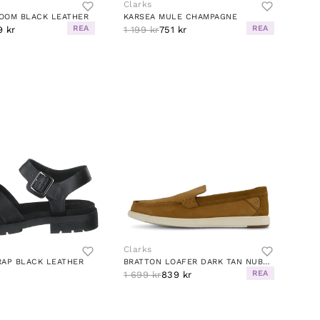
Clarks
OOM BLACK LEATHER
KARSEA MULE CHAMPAGNE
REA
REA
9 kr
1 199 kr
751 kr
Clarks
RAP BLACK LEATHER
BRATTON LOAFER DARK TAN NUBUCK
REA
1 699 kr
839 kr