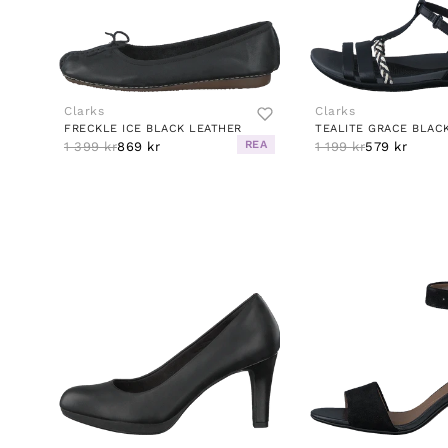
Clarks
Clarks
FRECKLE ICE BLACK LEATHER
TEALITE GRACE BLAC
REA
1 399 kr
869 kr
1 199 kr
579 kr