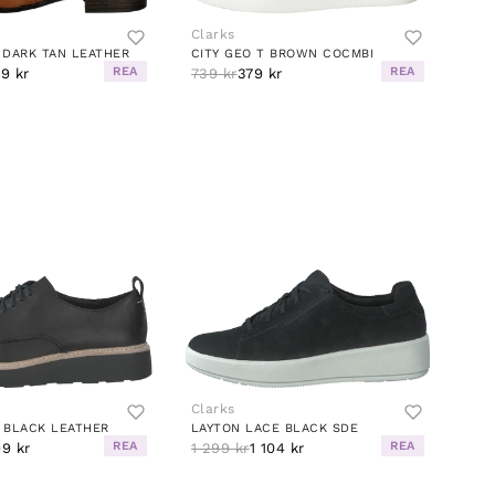
Clarks
 DARK TAN LEATHER
CITY GEO T BROWN COCMBI
REA
REA
79 kr
739 kr
379 kr
Clarks
 BLACK LEATHER
LAYTON LACE BLACK SDE
REA
REA
99 kr
1 299 kr
1 104 kr