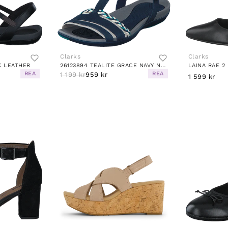
Clarks
Clarks
K LEATHER
26123894 TEALITE GRACE NAVY NUBUCK
LAINA RAE 2
REA
REA
1 199 kr
959 kr
1 599 kr