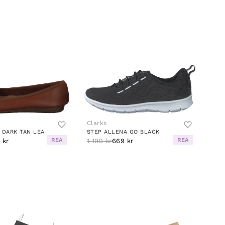
Clarks
 DARK TAN LEA
STEP ALLENA GO BLACK
REA
REA
 kr
1 199 kr
669 kr