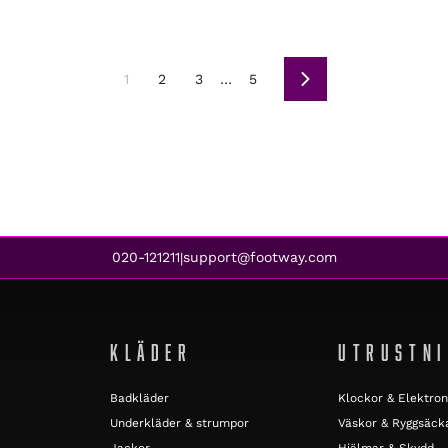
1
2
3
…
5
Nästa
020-121211
support@footway.com
|
KLÄDER
UTRUSTN
Badkläder
Klockor & Elektron
Underkläder & strumpor
Väskor & Ryggsäck