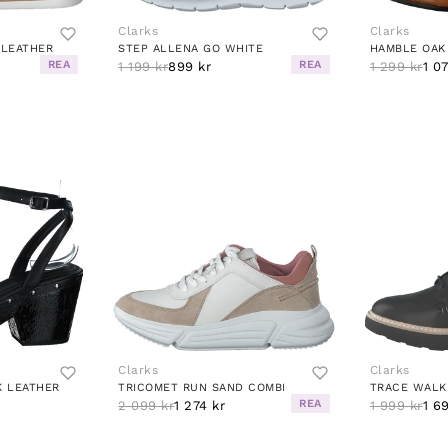
Clarks
Clarks
 LEATHER
STEP ALLENA GO WHITE
HAMBLE OAK
REA
REA
1 199 kr
899 kr
1 299 kr
1 0
Clarks
Clarks
K LEATHER
TRICOMET RUN SAND COMBI
TRACE WALK
REA
2 099 kr
1 274 kr
1 999 kr
1 6