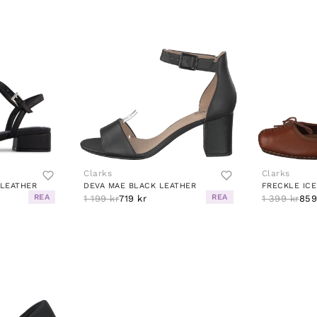
Clarks
Clarks
 LEATHER
DEVA MAE BLACK LEATHER
FRECKLE ICE
REA
REA
1 199 kr
719 kr
1 399 kr
859