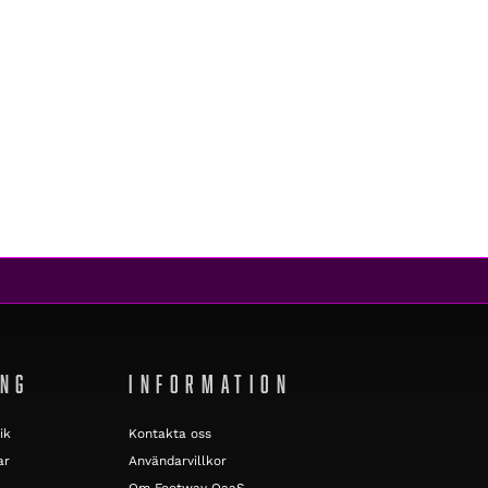
ING
INFORMATION
ik
Kontakta oss
ar
Användarvillkor