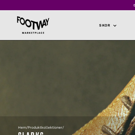
Hoppa
till
innehåll
SKOR
Hem
/
Produktkollektioner
/