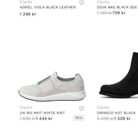
Clarks
Clarks
ADRIEL VIOLA BLACK LEATHER
DEVA MAE BLACK SDE
1 199 kr
709 kr
1 399 kr
Clarks
Clarks
UN RIO KNIT WHITE KNIT
ORINOCO HOT BLACK
REA
1 699 kr
1 444 kr
2 099 kr
1 309 kr