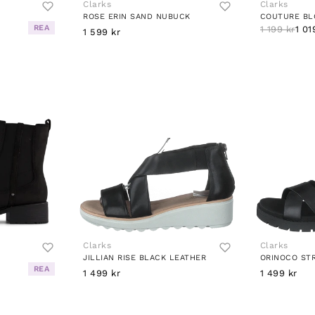
Clarks
Clarks
ROSE ERIN SAND NUBUCK
COUTURE BL
REA
1 199 kr
1 01
1 599 kr
Clarks
Clarks
JILLIAN RISE BLACK LEATHER
ORINOCO ST
REA
1 499 kr
1 499 kr