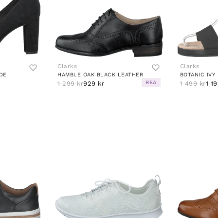
Clarks
Clarks
DE
HAMBLE OAK BLACK LEATHER
BOTANIC IVY
REA
1 299 kr
929 kr
1 499 kr
1 19