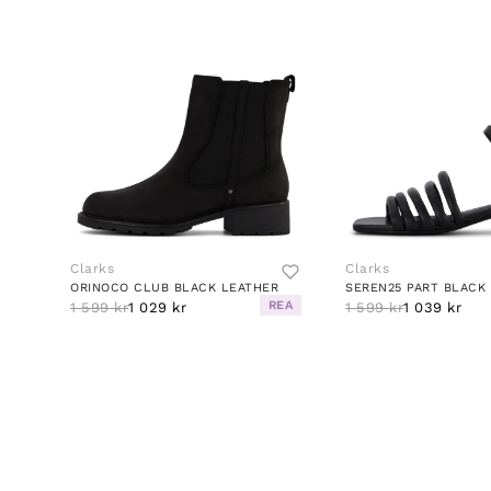
Clarks
Clarks
ORINOCO CLUB BLACK LEATHER
SEREN25 PART BLACK
REA
1 599 kr
1 029 kr
1 599 kr
1 039 kr