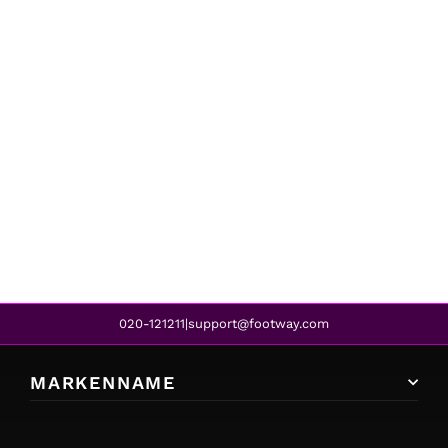
Superfit
KORKIS OCEAN KOMBI
CHF 37.00
CHF 24.00
REA
020-121211
support@footway.com
|
MARKENNAME