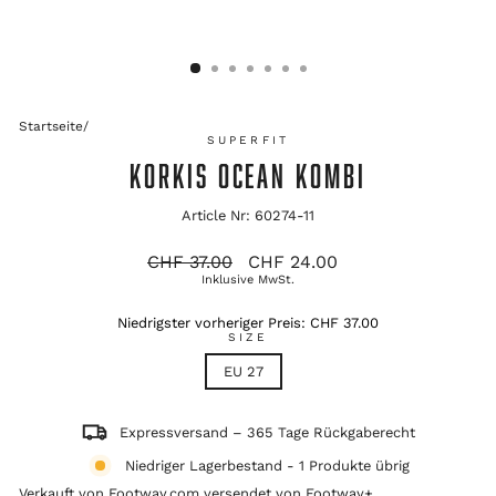
Startseite
/
SUPERFIT
KORKIS OCEAN KOMBI
Article Nr: 60274-11
Ursprünglicher
Verkaufspreis
CHF 37.00
CHF 24.00
Preis
Inklusive MwSt.
Niedrigster vorheriger Preis:
CHF 37.00
SIZE
EU 27
Expressversand – 365 Tage Rückgaberecht
Niedriger Lagerbestand - 1 Produkte übrig
Verkauft von Footway.com versendet von
Footway+