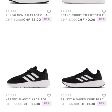
adidas
adidas
RUNFALCON 3.0 ELASTIC LACE TOP STRAP SHOES CORE BLACK / CLOUD WHITE / CORE BLACK
GRAND COURT TD LIFESTYLE COURT CASUAL SHOES CLOUD WHITE / SHANAV / IMPYEL
REA
REA
CHF 53.00
CHF 33.00
CHF 61.00
CHF 40.00
adidas
adidas
NEBZED ELASTIC LACE TOP STRAP SHOES CORE BLACK / CLOUD WHITE / CLOUD WHITE
GALAXY 6 SHOES CORE BLACK / CLOUD WHITE / CORE BLACK
REA
REA
CHF 51.00
CHF 33.00
CHF 65.00
CHF 41.00