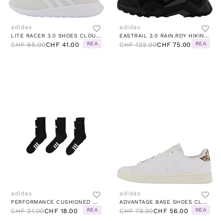
adidas
adidas
LITE RACER 3.0 SHOES CLOUD WHITE / CLOUD WHITE / GREY TWO
EASTRAIL 2.0 RAIN.RDY HIKING SHOES CORE BLACK / CARBON / GREY FIVE
REA
REA
CHF 65.00
CHF 41.00
CHF 122.00
CHF 75.00
adidas
adidas
PERFORMANCE CUSHIONED CREW SOCKS 3 PAIRS BLACK
ADVANTAGE BASE SHOES CLOUD WHITE / CLOUD WHITE / MAGIC BEIGE
REA
REA
CHF 21.00
CHF 18.00
CHF 79.00
CHF 56.00