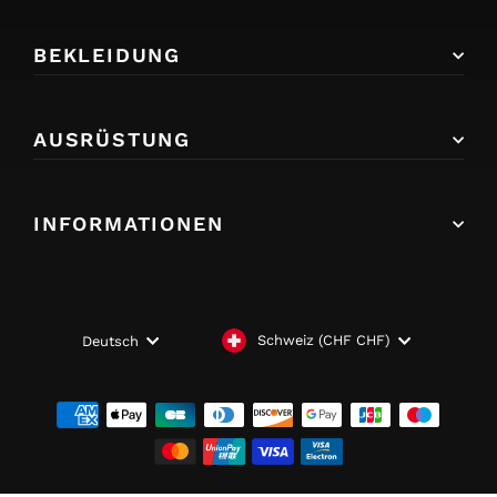
BEKLEIDUNG
AUSRÜSTUNG
INFORMATIONEN
WÄHRUNG
SPRACHE
Schweiz (CHF CHF)
Deutsch