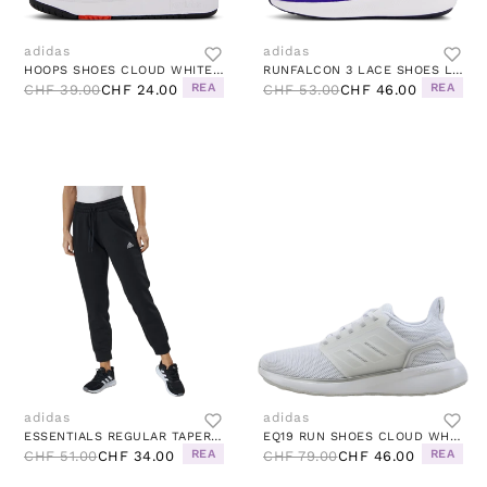
adidas
adidas
HOOPS SHOES CLOUD WHITE / CORE BLACK / BRIGHT RED
RUNFALCON 3 LACE SHOES LUCID BLUE / LEGEND INK / CLOUD WHITE
REA
REA
CHF 39.00
CHF 24.00
CHF 53.00
CHF 46.00
adidas
adidas
ESSENTIALS REGULAR TAPERED CUFFED 7/8 PANT BLACK / WHITE
EQ19 RUN SHOES CLOUD WHITE / CLOUD WHITE / SILVER METALLIC
REA
REA
CHF 51.00
CHF 34.00
CHF 79.00
CHF 46.00