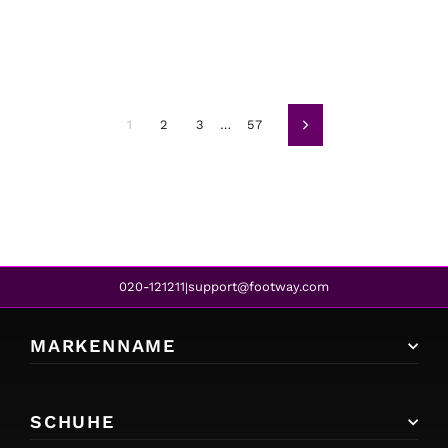
1
2
3
…
57
Weiter
020-121211
support@footway.com
|
MARKENNAME
SCHUHE