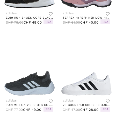
adidas
adidas
EQ19 RUN SHOES CORE BLACK / CORE BLACK / IRON METALLIC
TERREX HYPERHIKER LOW HIKING SHOES MAGIC MAUVE / ALMOST PINK / TURBO
REA
REA
CHF 79.00
CHF 49.00
CHF 61.00
CHF 40.00
adidas
adidas
PUREMOTION 2.0 SHOES CORE BLACK / CLOUD WHITE / CARBON
VL COURT 2.0 SHOES CLOUD WHITE / CORE BLACK / CLOUD WHITE
REA
REA
CHF 77.00
CHF 49.00
CHF 47.00
CHF 28.00