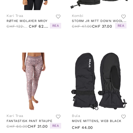
Kari Traa
Kombi
RØTHE MIDLAYER MROY
STORM JR MITT DOWN WOOL BLACK
REA
REA
CHF 122.00
CHF 62.00
CHF 47.00
CHF 37.00
Kari Traa
Bula
FANTASTISK PANT RTAUPE
MOVE MITTENS, WEB BLACK
REA
CHF 60.00
CHF 31.00
CHF 44.00