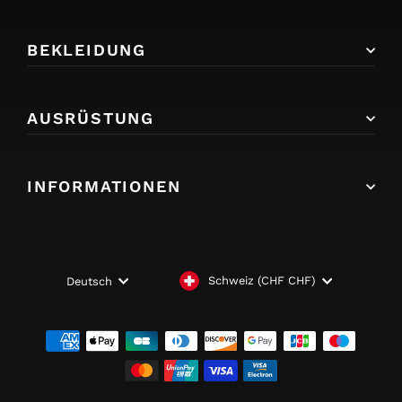
BEKLEIDUNG
AUSRÜSTUNG
INFORMATIONEN
WÄHRUNG
SPRACHE
Schweiz (CHF CHF)
Deutsch