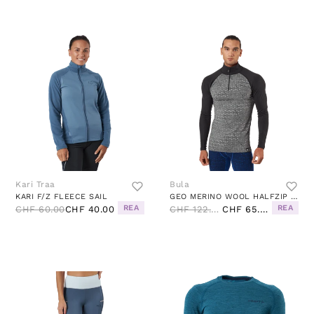
Kari Traa
Bula
KARI F/Z FLEECE SAIL
GEO MERINO WOOL HALFZIP DGREY
REA
REA
CHF 60.00
CHF 40.00
CHF 122.00
CHF 65.00