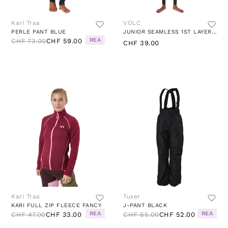
Kari Traa
VOLC
PERLE PANT BLUE
JUNIOR SEAMLESS 1ST LAYER SET PATTERNED/GREEN
REA
CHF 73.00
CHF 59.00
CHF 39.00
Kari Traa
Tuxer
KARI FULL ZIP FLEECE FANCY
J-PANT BLACK
REA
REA
CHF 47.00
CHF 33.00
CHF 65.00
CHF 52.00