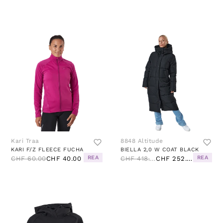
Kari Traa
8848 Altitude
KARI F/Z FLEECE FUCHA
BIELLA 2,0 W COAT BLACK
REA
REA
CHF 60.00
CHF 40.00
CHF 418.00
CHF 252.00