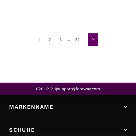
1
2
3
…
22
Weiter
020-121211
support@footway.com
|
MARKENNAME
SCHUHE