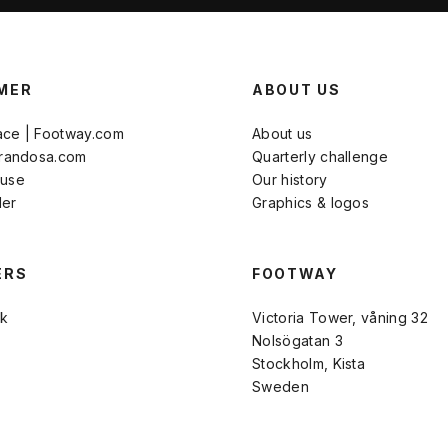
MER
ABOUT US
ace | Footway.com
About us
Brandosa.com
Quarterly challenge
 use
Our history
der
Graphics & logos
ERS
FOOTWAY
k
Victoria Tower, våning 32
Nolsögatan 3
Stockholm, Kista
Sweden