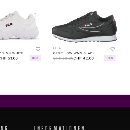
FILA
W WMN WHITE
ORBIT LOW WMN BLACK
CHF 51.00
REA
CHF 53.00
CHF 42.00
REA
UNG
INFORMATIONEN