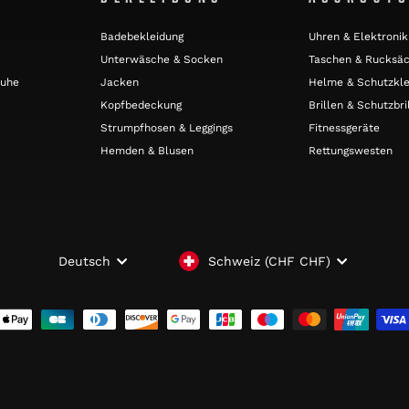
Badebekleidung
Uhren & Elektronik
Unterwäsche & Socken
Taschen & Rucksä
huhe
Jacken
Helme & Schutzkle
Kopfbedeckung
Brillen & Schutzbri
Strumpfhosen & Leggings
Fitnessgeräte
Hemden & Blusen
Rettungswesten
WÄHRUNG
SPRACHE
Schweiz (CHF CHF)
Deutsch