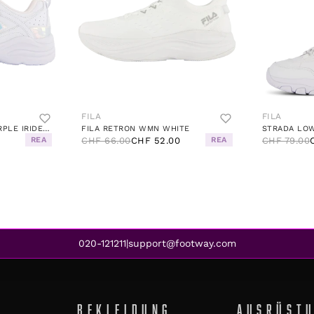
FILA
FILA
SKYE V KIDS WHITE-PURPLE IRIDESCENT
FILA RETRON WMN WHITE
STRADA LO
0
REA
CHF 66.00
CHF 52.00
REA
CHF 79.00
020-121211
support@footway.com
|
BEKLEIDUNG
AUSRÜST