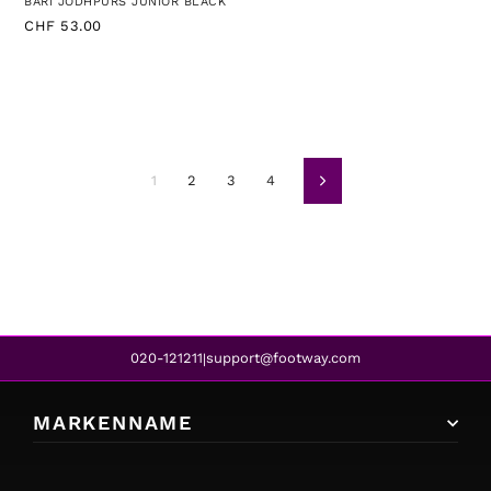
BARI JODHPURS JUNIOR BLACK
CHF 53.00
1
2
3
4
Weiter
020-121211
support@footway.com
|
MARKENNAME