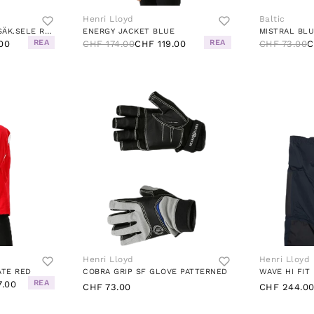
Henri Lloyd
Baltic
WINNER 150 AUTO M .SÄK.SELE RED
ENERGY JACKET BLUE
MISTRAL BL
REA
REA
00
CHF 174.00
CHF 119.00
CHF 73.00
C
Henri Lloyd
Henri Lloyd
ATE RED
COBRA GRIP SF GLOVE PATTERNED
WAVE HI FIT
REA
7.00
CHF 73.00
CHF 244.0