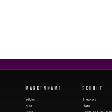
MARKENNAME
SCHUHE
adidas
Sneakers
Nike
Flats