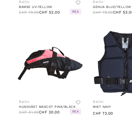
Baltic
Baltic
BAMSE UV-YELLOW
GENUA BLUE/YELLOW
REA
CHF 79.00
CHF 52.00
CHF 79.00
CHF 53.0
Baltic
Baltic
HUNDVÄST MASCOT PINK/BLACK
MIST NAVY
REA
CHF 51.00
CHF 30.00
CHF 73.00