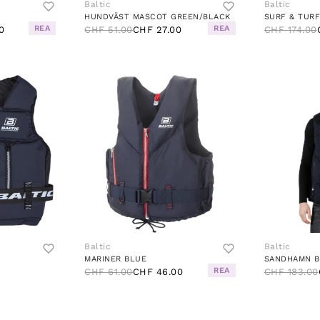
Baltic
Baltic
HUNDVÄST MASCOT GREEN/BLACK
SURF & TURF
REA
REA
0
CHF 51.00
CHF 27.00
CHF 174.00
Baltic
Baltic
MARINER BLUE
SANDHAMN B
REA
CHF 61.00
CHF 46.00
CHF 183.00