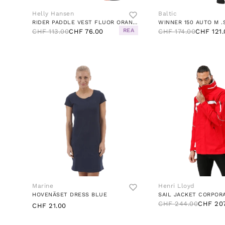
Helly Hansen
Baltic
RIDER PADDLE VEST FLUOR ORANGE
REA
CHF 113.00
CHF 76.00
CHF 174.00
CHF 121.
Marine
Henri Lloyd
HOVENÄSET DRESS BLUE
SAIL JACKET CORPOR
CHF 244.00
CHF 20
CHF 21.00