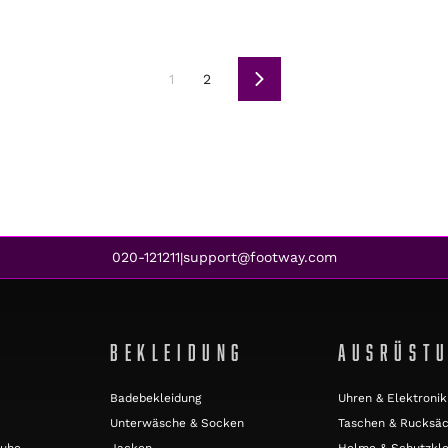
1
2
Weiter
020-121211
support@footway.com
|
BEKLEIDUNG
AUSRÜST
Badebekleidung
Uhren & Elektronik
Unterwäsche & Socken
Taschen & Rucksä