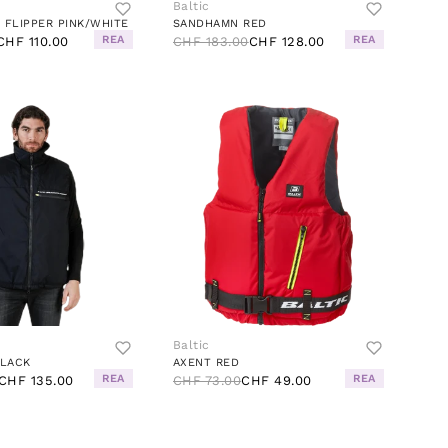
Baltic
 FLIPPER PINK/WHITE
SANDHAMN RED
REA
REA
CHF 110.00
CHF 183.00
CHF 128.00
Baltic
LACK
AXENT RED
REA
REA
CHF 135.00
CHF 73.00
CHF 49.00