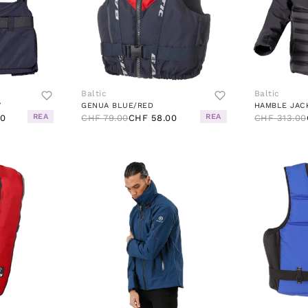
Baltic
Baltic
Y
GENUA BLUE/RED
HAMBLE JAC
REA
REA
00
CHF 79.00
CHF 58.00
CHF 313.00