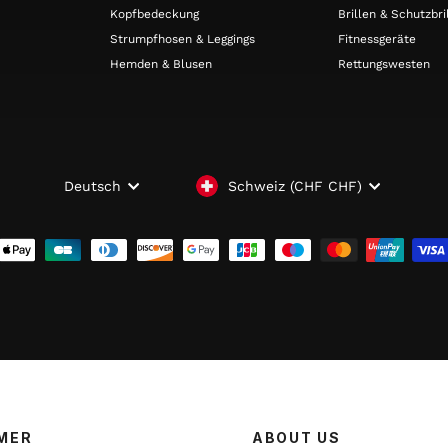
Kopfbedeckung
Brillen & Schutzbri
Strumpfhosen & Leggings
Fitnessgeräte
Hemden & Blusen
Rettungswesten
WÄHRUNG
SPRACHE
Schweiz (CHF CHF)
Deutsch
MER
ABOUT US