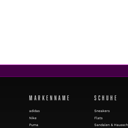
Superfit
KORKIS WAVE BLACK
CHF 53.00
CHF 42.00
REA
MARKENNAME
SCHUHE
adidas
Sneakers
Nike
Flats
Puma
Sandalen & Haussc