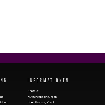
UNG
INFORMATIONEN
Kontakt
cke
Nutzungsbedingungen
idung
Über Footway OaaS