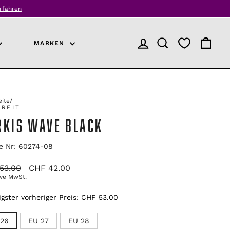
rfahren
MARKEN
ANMELDEN
PRODUKTSUCHE
EINKAU
eite
/
ERFIT
RKIS WAVE BLACK
le Nr: 60274-08
ünglicher
Verkaufspreis
53.00
CHF 42.00
ive MwSt.
igster vorheriger Preis:
CHF 53.00
 26
EU 27
EU 28