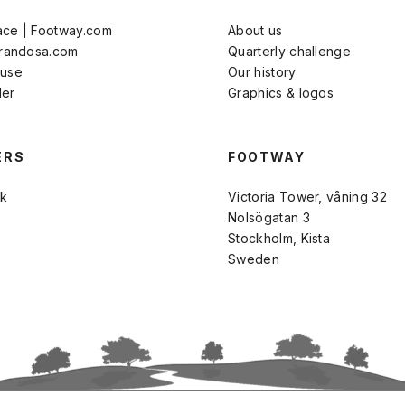
ace | Footway.com
About us
Brandosa.com
Quarterly challenge
 use
Our history
der
Graphics & logos
ERS
FOOTWAY
k
Victoria Tower, våning 32
Nolsögatan 3
Stockholm, Kista
Sweden