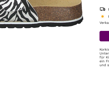
Verka
Korki
Unter
für K
ein F
und s