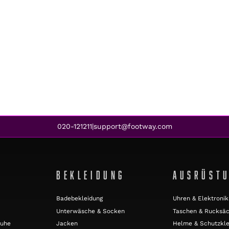
020-121211
support@footway.com
|
BEKLEIDUNG
AUSRÜST
Badebekleidung
Uhren & Elektronik
Unterwäsche & Socken
Taschen & Rucksä
huhe
Jacken
Helme & Schutzkle