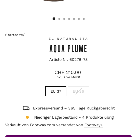
Startseite
/
EL NATURALISTA
AQUA PLUME
Article Nr: 60276-73
Ursprünglicher
CHF 210.00
Preis
Inklusive MwSt.
TITLE
EU 37
EU 36
Expressversand – 365 Tage Rückgaberecht
Niedriger Lagerbestand - 4 Produkte übrig
Verkauft von Footway.com versendet von
Footway+