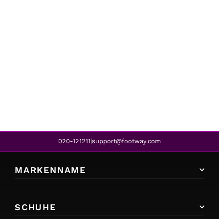
El Naturalista
AQUA PLUME
CHF 210.00
020-121211
support@footway.com
|
MARKENNAME
SCHUHE