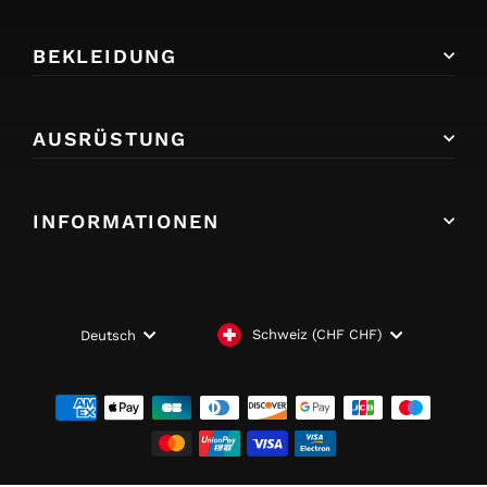
BEKLEIDUNG
AUSRÜSTUNG
INFORMATIONEN
WÄHRUNG
SPRACHE
Schweiz (CHF CHF)
Deutsch