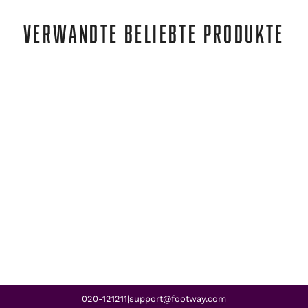
VERWANDTE BELIEBTE PRODUKTE
adidas
ADVANTAGE SHOES CLOUD WHITE / CLOUD WHITE / ROYAL BLUE
CHF 87.00
CHF 52.00
REA
020-121211
support@footway.com
|