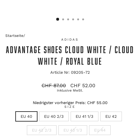
Startseite
/
ADIDAS
ADVANTAGE SHOES CLOUD WHITE / CLOUD
WHITE / ROYAL BLUE
Article Nr: 09205-72
Ursprünglicher
Verkaufspreis
CHF 87.00
CHF 52.00
Preis
Inklusive MwSt.
Niedrigster vorheriger Preis:
CHF 55.00
SIZE
EU 40
EU 40 2/3
EU 41 1/3
EU 42
EU 42 2/3
EU 43 1/3
EU 44