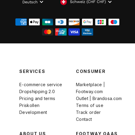
WÄHRUNG
SPRACHE
Schweiz (CHF CHF)
Deutsch
SERVICES
CONSUMER
E-commerce service
Marketplace |
Dropshipping 2.0
Footway.com
Pricing and terms
Outlet | Brandosa.com
Priskollen
Terms of use
Development
Track order
Contact
ABOUT US
FOOTWAY OAAS