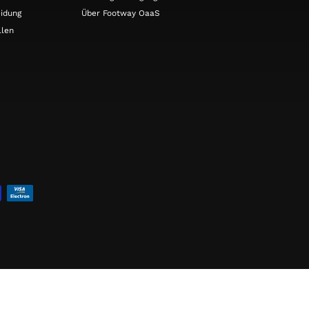
idung
Über Footway OaaS
llen