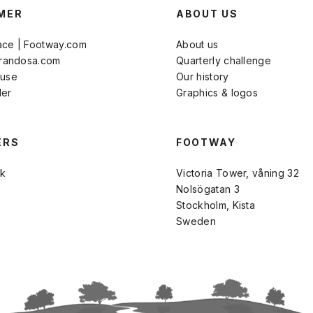
MER
ABOUT US
ace | Footway.com
About us
Brandosa.com
Quarterly challenge
 use
Our history
der
Graphics & logos
ERS
FOOTWAY
k
Victoria Tower, våning 32
Nolsögatan 3
Stockholm, Kista
Sweden