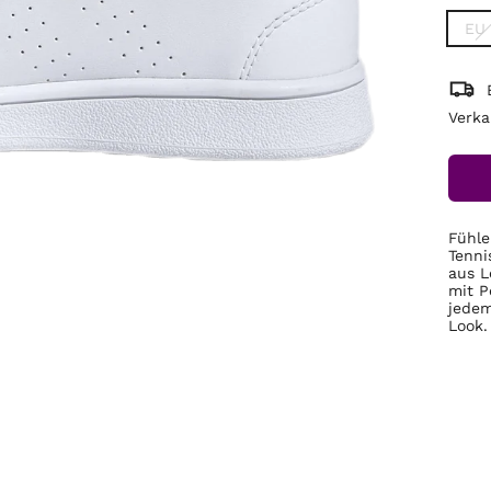
EU
Verka
Fühle
Tenni
aus L
mit P
jedem
Look.