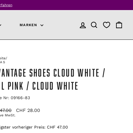
rfahren
MARKEN
ANMELDEN
PRODUKTSUCHE
EINKAU
eite
/
DAS
VANTAGE SHOES CLOUD WHITE /
AL PINK / CLOUD WHITE
le Nr: 09166-83
ünglicher
Verkaufspreis
47.00
CHF 28.00
ive MwSt.
igster vorheriger Preis:
CHF 47.00