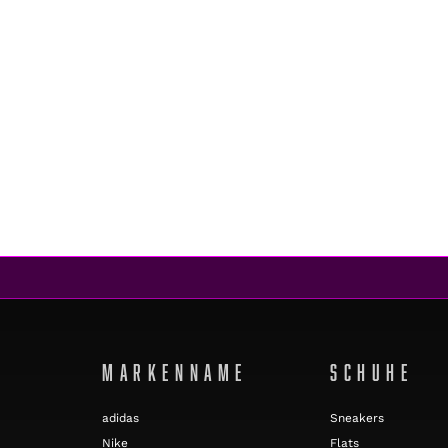
adidas
ADVANTAGE SHOES CLOUD WHITE / REAL PINK / CLOUD WHITE
CHF 47.00
CHF 28.00
REA
MARKENNAME
SCHUHE
adidas
Sneakers
Nike
Flats