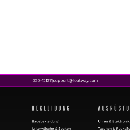
020-121211
support@footway.com
|
BEKLEIDUNG
AUSRÜST
Badebekleidung
Uhren & Elektronik
Unterwäsche & Socken
Taschen & Rucksä