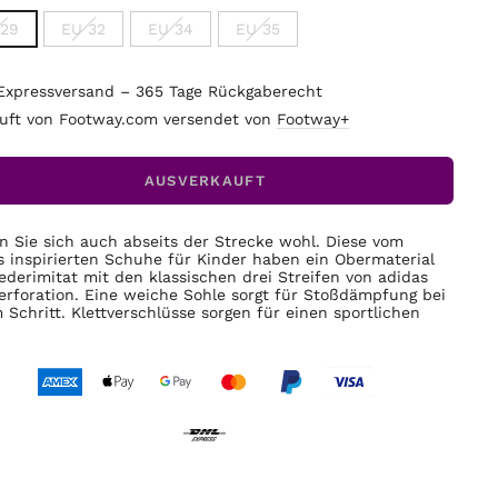
 29
EU 32
EU 34
EU 35
Expressversand – 365 Tage Rückgaberecht
uft von Footway.com versendet von
Footway+
AUSVERKAUFT
n Sie sich auch abseits der Strecke wohl. Diese vom
s inspirierten Schuhe für Kinder haben ein Obermaterial
ederimitat mit den klassischen drei Streifen von adidas
erforation. Eine weiche Sohle sorgt für Stoßdämpfung bei
 Schritt. Klettverschlüsse sorgen für einen sportlichen