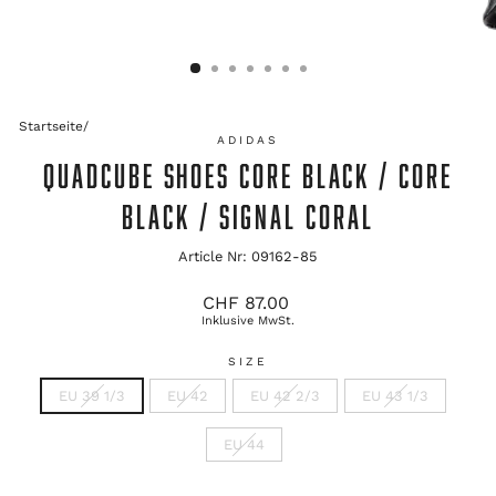
Startseite
/
ADIDAS
QUADCUBE SHOES CORE BLACK / CORE
BLACK / SIGNAL CORAL
Article Nr: 09162-85
Ursprünglicher
CHF 87.00
Preis
Inklusive MwSt.
SIZE
EU 39 1/3
EU 42
EU 42 2/3
EU 43 1/3
EU 44