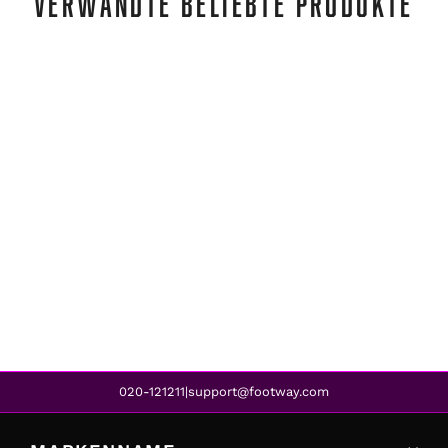
VERWANDTE BELIEBTE PRODUKTE
adidas
QUADCUBE SHOES CORE BLACK / CORE BLACK / SIGNAL CORAL
CHF 87.00
020-121211
support@footway.com
|