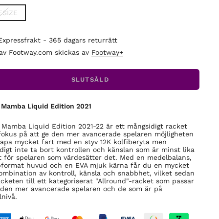
ESIZE
Expressfrakt - 365 dagars returrätt
 av Footway.com skickas av
Footway+
SLUTSÅLD
 Mamba Liquid Edition 2021
 Mamba Liquid Edition 2021-22 är ett mångsidigt racket
okus på att ge den mer avancerade spelaren möjligheten
kapa mycket fart med en styv 12K kolfiberyta men
digt inte ta bort kontrollen och känslan som är minst lika
gt för spelaren som värdesätter det. Med en medelbalans,
format huvud och en EVA mjuk kärna får du en mycket
ombination av kontroll, känsla och snabbhet, vilket sedan
acketen till ett kategoriserat "Allround"-racket som passar
den mer avancerade spelaren och de som är på
nivå.