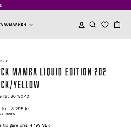
r
VARUMÄRKEN
LOGGA IN
PRODUKTSÖKNING
VARUKO
R-A
ACK MAMBA LIQUID EDITION 202
ACK/YELLOW
le Nr: 60780-10
arie
Reapris
 kr
3 295 kr
ive moms
 tidigare pris:
4 199 SEK