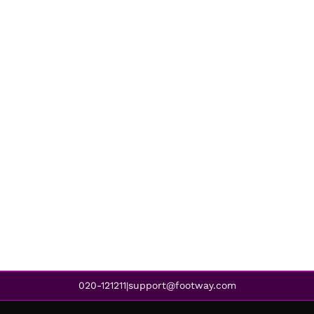
020-121211
support@footway.com
|