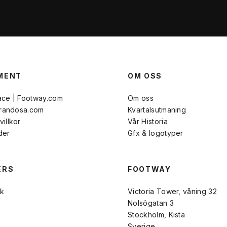
MENT
OM OSS
ace | Footway.com
Om oss
Brandosa.com
Kvartalsutmaning
illkor
Vår Historia
der
Gfx & logotyper
ERS
FOOTWAY
k
Victoria Tower, våning 32
Nolsögatan 3
Stockholm, Kista
Sverige