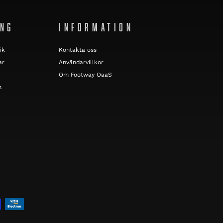
ING
INFORMATION
ik
Kontakta oss
ar
Användarvillkor
Om Footway OaaS
s