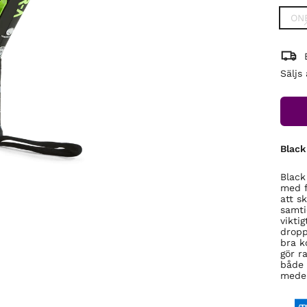
ON
Säljs
Black
Black
med f
att s
samti
vikti
dropp
bra k
gör r
både 
medel