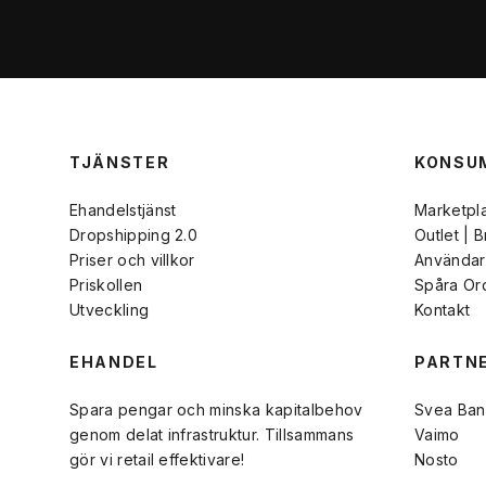
TJÄNSTER
KONSU
Ehandelstjänst
Marketpl
Dropshipping 2.0
Outlet | 
Priser och villkor
Användarv
Priskollen
Spåra Or
Utveckling
Kontakt
EHANDEL
PARTN
Spara pengar och minska kapitalbehov
Svea Ban
genom delat infrastruktur. Tillsammans
Vaimo
gör vi retail effektivare!
Nosto