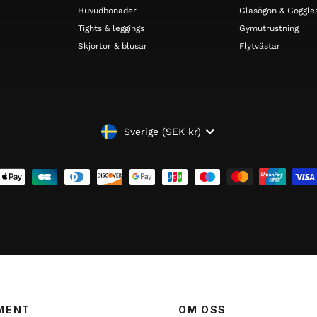
Huvudbonader
Glasögon & Goggle
Tights & leggings
Gymutrustning
Skjortor & blusar
Flytvästar
VALUTA
Sverige (SEK kr)
MENT
OM OSS