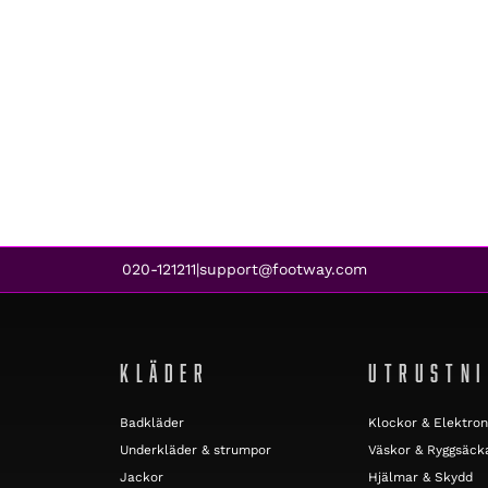
020-121211
support@footway.com
|
KLÄDER
UTRUSTN
Badkläder
Klockor & Elektron
Underkläder & strumpor
Väskor & Ryggsäck
Jackor
Hjälmar & Skydd