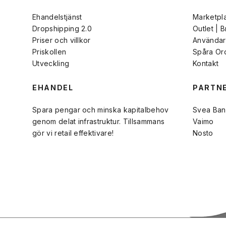
Ehandelstjänst
Marketpl
Dropshipping 2.0
Outlet | 
Priser och villkor
Användarv
Priskollen
Spåra Or
Utveckling
Kontakt
EHANDEL
PARTN
Spara pengar och minska kapitalbehov
Svea Ban
genom delat infrastruktur. Tillsammans
Vaimo
gör vi retail effektivare!
Nosto