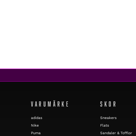
Vans
UA OLD SKOOL ROSETTE/TRUE WHITE
1 199 kr
VARUMÄRKE
SKOR
adidas
Sneakers
Nike
Flats
Puma
Sandaler & Tofflor