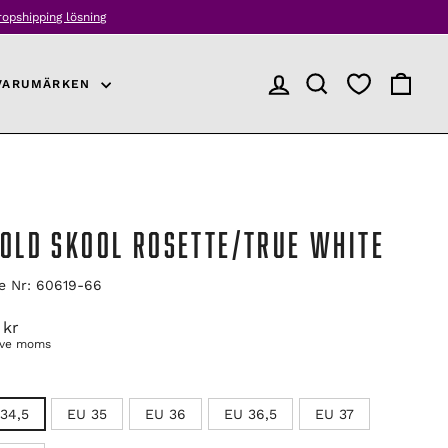
er
VARUMÄRKEN
LOGGA IN
PRODUKTSÖKNING
VARUKO
S
 OLD SKOOL ROSETTE/TRUE WHITE
le Nr: 60619-66
arie
 kr
ive moms
34,5
EU 35
EU 36
EU 36,5
EU 37