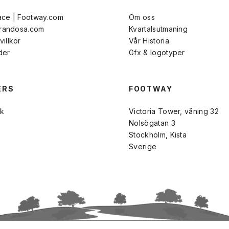
ace | Footway.com
Om oss
Brandosa.com
Kvartalsutmaning
illkor
Vår Historia
der
Gfx & logotyper
ERS
FOOTWAY
k
Victoria Tower, våning 32
Nolsögatan 3
Stockholm, Kista
Sverige