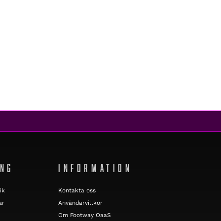
ING
INFORMATION
ik
Kontakta oss
ar
Användarvillkor
Om Footway OaaS