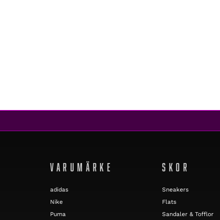
Superfit
ULLI GORE-TEX RUST
939 kr
759 kr
REA
VARUMÄRKE
SKOR
adidas
Sneakers
Nike
Flats
Puma
Sandaler & Tofflor