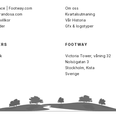
ace | Footway.com
Om oss
Brandosa.com
Kvartalsutmaning
illkor
Vår Historia
der
Gfx & logotyper
ERS
FOOTWAY
k
Victoria Tower, våning 32
Nolsögatan 3
Stockholm, Kista
Sverige