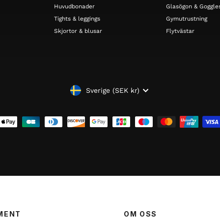
Huvudbonader
Glasögon & Goggle
Tights & leggings
Gymutrustning
Skjortor & blusar
Flytvästar
VALUTA
Sverige (SEK kr)
MENT
OM OSS