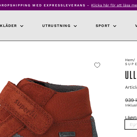
Klicka här för att läsa me
DROPSHIPPING MED EXPRESSLEVERANS -
Pausa
bildspel
KLÄDER
UTRUSTNING
SPORT
Hem
/
SUP
ULL
Artic
Ordin
939 
pris
Inklus
Lägsta
TITL
EU 