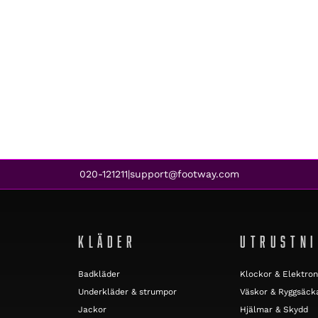
020-121211
support@footway.com
|
KLÄDER
UTRUSTN
Badkläder
Klockor & Elektron
Underkläder & strumpor
Väskor & Ryggsäck
Jackor
Hjälmar & Skydd