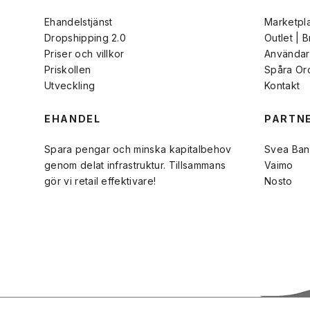
Ehandelstjänst
Marketpl
Dropshipping 2.0
Outlet | 
Priser och villkor
Användarv
Priskollen
Spåra Or
Utveckling
Kontakt
EHANDEL
PARTN
Spara pengar och minska kapitalbehov
Svea Ban
genom delat infrastruktur. Tillsammans
Vaimo
gör vi retail effektivare!
Nosto