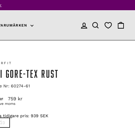
r
VARUMÄRKEN
LOGGA IN
PRODUKTSÖKNING
VARUKO
ERFIT
I GORE-TEX RUST
le Nr: 60274-61
arie
Reapris
kr
759 kr
ive moms
 tidigare pris:
939 SEK
E
23