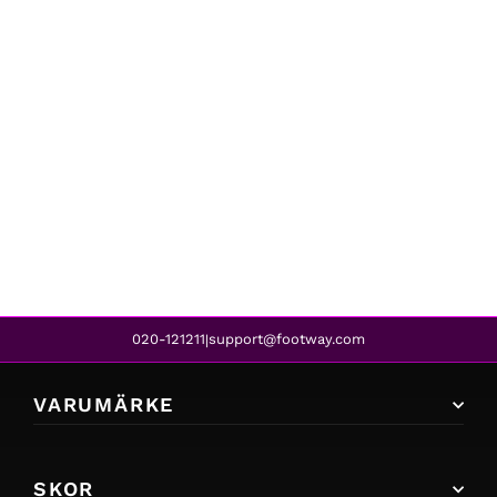
Tuxer
VIGUR JR TOP BLACK
419 kr
020-121211
support@footway.com
|
VARUMÄRKE
SKOR