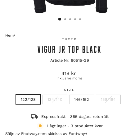
Hem
/
TUXER
VIGUR JR TOP BLACK
Article Nr: 60515-29
Ordinarie
419 kr
pris
Inklusive moms
SIZE
122/128
134/140
146/152
158/164
Expressfrakt - 365 dagars returrätt
Lågt lager - 3 produkter kvar
Säljs av Footway.com skickas av
Footway+