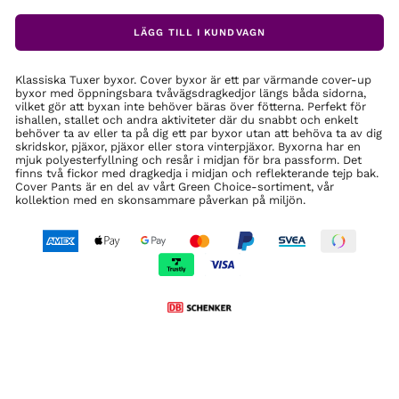
LÄGG TILL I KUNDVAGN
Klassiska Tuxer byxor. Cover byxor är ett par värmande cover-up
byxor med öppningsbara tvåvägsdragkedjor längs båda sidorna,
vilket gör att byxan inte behöver bäras över fötterna. Perfekt för
ishallen, stallet och andra aktiviteter där du snabbt och enkelt
behöver ta av eller ta på dig ett par byxor utan att behöva ta av dig
skridskor, pjäxor, pjäxor eller stora vinterpjäxor. Byxorna har en
mjuk polyesterfyllning och resår i midjan för bra passform. Det
finns två fickor med dragkedja i midjan och reflekterande tejp bak.
Cover Pants är en del av vårt Green Choice-sortiment, vår
kollektion med en skonsammare påverkan på miljön.