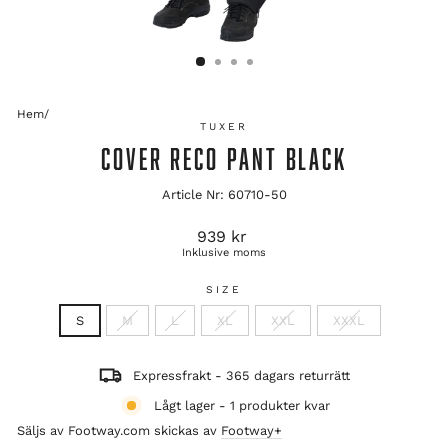
Hem
/
TUXER
COVER RECO PANT BLACK
Article Nr: 60710-50
Ordinarie
939 kr
pris
Inklusive moms
SIZE
S
M
L
XL
XXL
XXXL
Expressfrakt - 365 dagars returrätt
Lågt lager - 1 produkter kvar
Säljs av Footway.com skickas av
Footway+