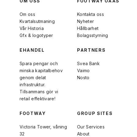
OM OSS
FOOTWAY OAAS
Om oss
Kontakta oss
Kvartalsutmaning
Nyheter
Vår Historia
Hållbarhet
Gfx & logotyper
Bolagsstyrning
EHANDEL
PARTNERS
Spara pengar och
Svea Bank
minska kapitalbehov
Vaimo
genom delat
Nosto
infrastruktur.
Tillsammans gör vi
retail effektivare!
FOOTWAY
GROUP SITES
Victoria Tower, våning
Our Services
32
About