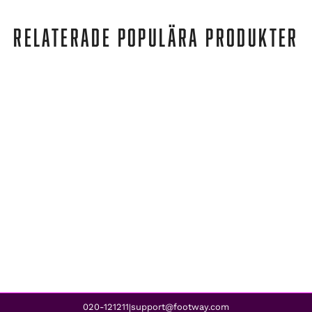
RELATERADE POPULÄRA PRODUKTER
Tuxer
COVER RECO PANT BLACK
939 kr
020-121211
support@footway.com
|