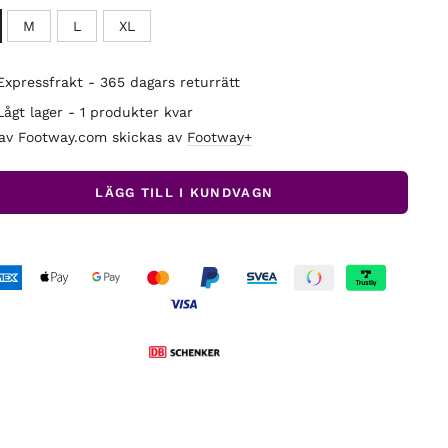
M
L
XL
Expressfrakt - 365 dagars returrätt
Lågt lager - 1 produkter kvar
 av Footway.com skickas av
Footway+
LÄGG TILL I KUNDVAGN