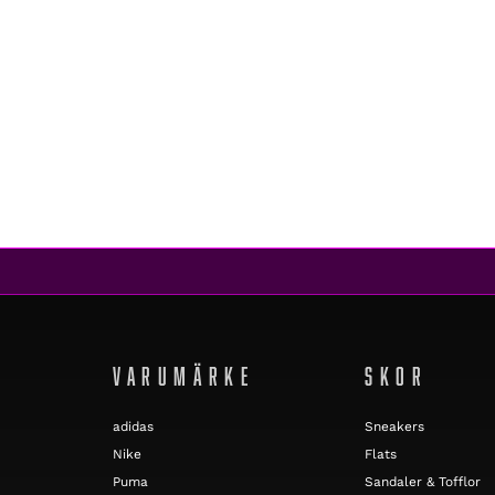
Tommy Hilfiger
MONOTYPE SMALL CHEST PLACEMENT AC0
579 kr
463 kr
REA
VARUMÄRKE
SKOR
adidas
Sneakers
Nike
Flats
Puma
Sandaler & Tofflor