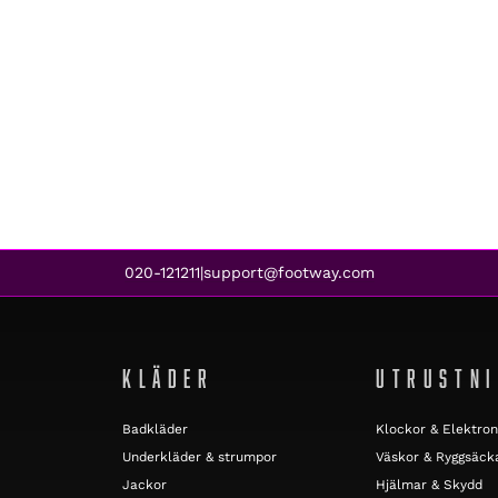
020-121211
support@footway.com
|
KLÄDER
UTRUSTN
Badkläder
Klockor & Elektron
Underkläder & strumpor
Väskor & Ryggsäck
Jackor
Hjälmar & Skydd