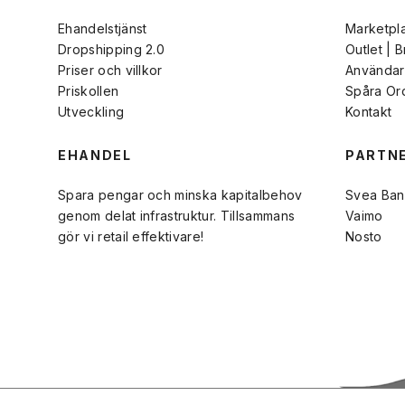
Ehandelstjänst
Marketpl
Dropshipping 2.0
Outlet | 
Priser och villkor
Användarv
Priskollen
Spåra Or
Utveckling
Kontakt
EHANDEL
PARTN
Spara pengar och minska kapitalbehov
Svea Ban
genom delat infrastruktur. Tillsammans
Vaimo
gör vi retail effektivare!
Nosto