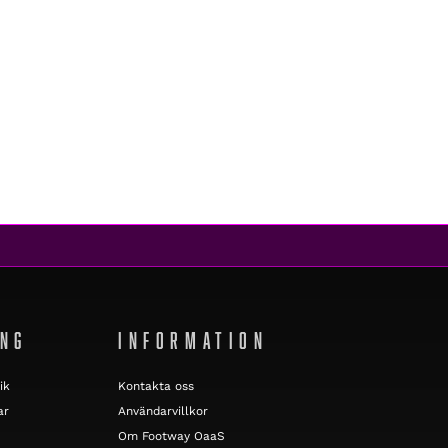
ING
INFORMATION
ik
Kontakta oss
ar
Användarvillkor
Om Footway OaaS