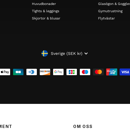
Huvudbonader
Glasögon & Goggle
Tights & leggings
Gymutrustning
Skjortor & blusar
Flytvästar
VALUTA
Sverige (SEK kr)
MENT
OM OSS