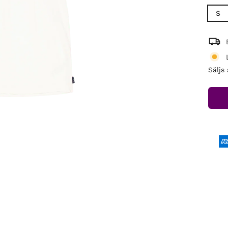
S
Säljs