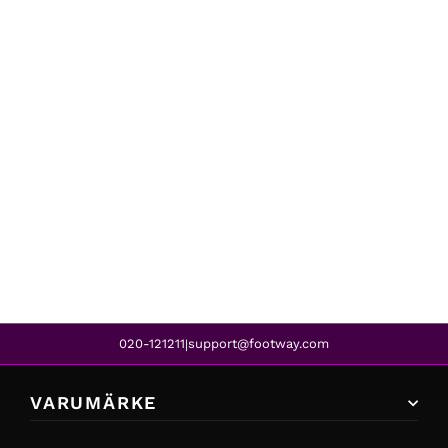
Timberland
EURO TREKR SUPEROX WHT WHEAT
1 799 kr
020-121211
support@footway.com
|
VARUMÄRKE