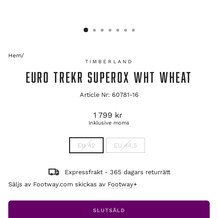
Hem
/
TIMBERLAND
EURO TREKR SUPEROX WHT WHEAT
Article Nr: 60781-16
Ordinarie
1 799 kr
pris
Inklusive moms
TITLE
EU 42
EU 44,5
Expressfrakt - 365 dagars returrätt
Säljs av Footway.com skickas av
Footway+
SLUTSÅLD