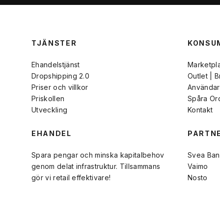
TJÄNSTER
KONSU
Ehandelstjänst
Marketpl
Dropshipping 2.0
Outlet | 
Priser och villkor
Användarv
Priskollen
Spåra Or
Utveckling
Kontakt
EHANDEL
PARTN
Spara pengar och minska kapitalbehov
Svea Ban
genom delat infrastruktur. Tillsammans
Vaimo
gör vi retail effektivare!
Nosto