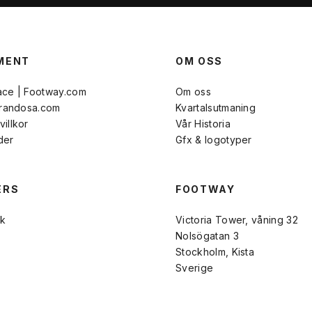
MENT
OM OSS
ace | Footway.com
Om oss
Brandosa.com
Kvartalsutmaning
illkor
Vår Historia
der
Gfx & logotyper
ERS
FOOTWAY
k
Victoria Tower, våning 32
Nolsögatan 3
Stockholm, Kista
Sverige