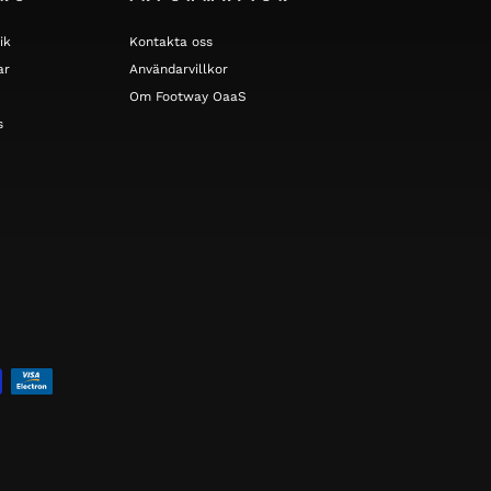
ik
Kontakta oss
ar
Användarvillkor
Om Footway OaaS
s