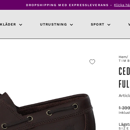
Klicka här för att läsa me
DROPSHIPPING MED EXPRESSLEVERANS -
Pausa
bildspel
KLÄDER
UTRUSTNING
SPORT
Hem
/
TIM
CE
FUL
Artic
Ordin
1 399
pris
Inklus
Lägsta
SIZE