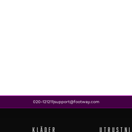
020-121211
support@footway.com
|
KLÄDER
UTRUSTN