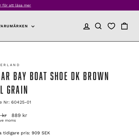
r
VARUMÄRKEN
LOGGA IN
PRODUKTSÖKNING
VARUKO
BERLAND
DAR BAY BOAT SHOE DK BROWN
L GRAIN
le Nr: 60425-01
arie
Reapris
 kr
889 kr
ive moms
 tidigare pris:
909 SEK