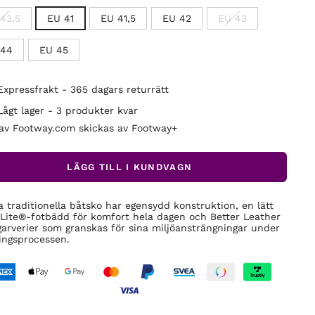
43,5
EU 41
EU 41,5
EU 42
EU 43
 44
EU 45
Expressfrakt - 365 dagars returrätt
Lågt lager - 3 produkter kvar
 av Footway.com skickas av
Footway+
LÄGG TILL I KUNDVAGN
 traditionella båtsko har egensydd konstruktion, en lätt
Lite®-fotbädd för komfort hela dagen och Better Leather
garverier som granskas för sina miljöansträngningar under
ingsprocessen.