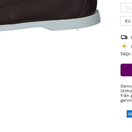
EU 
EU
Säljs
Denna
Ortho
från 
garvn