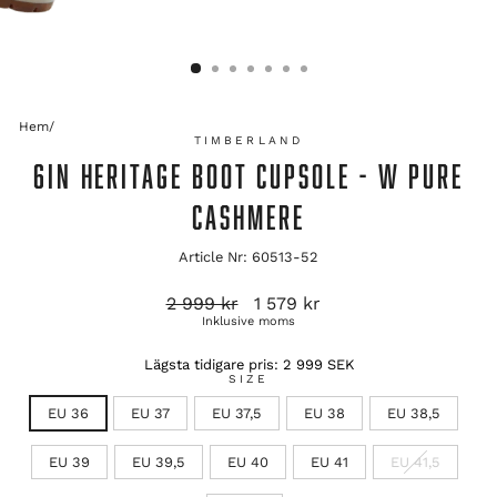
Hem
/
TIMBERLAND
6IN HERITAGE BOOT CUPSOLE - W PURE
CASHMERE
Article Nr: 60513-52
Ordinarie
Reapris
2 999 kr
1 579 kr
pris
Inklusive moms
Lägsta tidigare pris:
2 999 SEK
SIZE
EU 36
EU 37
EU 37,5
EU 38
EU 38,5
EU 39
EU 39,5
EU 40
EU 41
EU 41,5