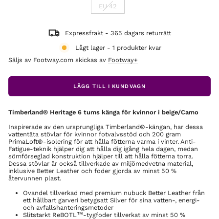
EU 42
Expressfrakt - 365 dagars returrätt
Lågt lager - 1 produkter kvar
Säljs av Footway.com skickas av
Footway+
LÄGG TILL I KUNDVAGN
Timberland® Heritage 6 tums känga för kvinnor i beige/Camo
Inspirerade av den ursprungliga Timberland®-kängan, har dessa
vattentäta stövlar för kvinnor fotvalvsstöd och 200 gram
PrimaLoft®-isolering för att hålla fötterna varma i vinter. Anti-
Fatigue-teknik hjälper dig att hålla dig igång hela dagen, medan
sömförseglad konstruktion hjälper till att hålla fötterna torra.
Dessa stövlar är också tillverkade av miljömedvetna material,
inklusive Better Leather och foder gjorda av minst 50 %
återvunnen plast.
Ovandel tillverkad med premium nubuck Better Leather från
ett hållbart garveri betygsatt Silver för sina vatten-, energi-
och avfallshanteringsmetoder
Slitstarkt ReBOTL™-tygfoder tillverkat av minst 50 %