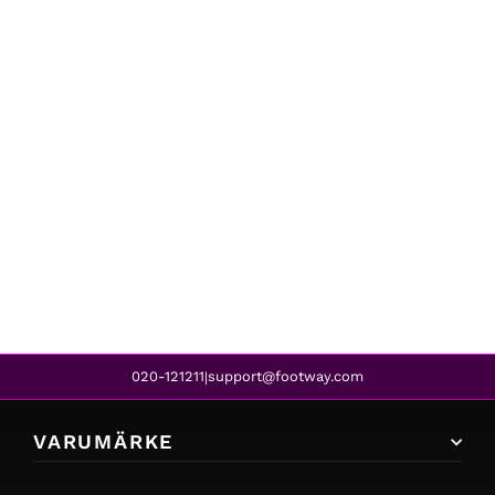
Timberland
6IN HERITAGE BOOT CUPSOLE - W PURE CASHMERE
2 999 kr
1 579 kr
REA
020-121211
support@footway.com
|
VARUMÄRKE