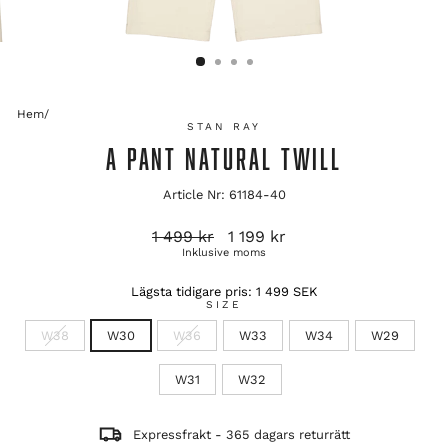
Hem
/
STAN RAY
A PANT NATURAL TWILL
Article Nr: 61184-40
Ordinarie
Reapris
1 499 kr
1 199 kr
pris
Inklusive moms
Lägsta tidigare pris:
1 499 SEK
SIZE
W38
W30
W36
W33
W34
W29
W31
W32
Expressfrakt - 365 dagars returrätt