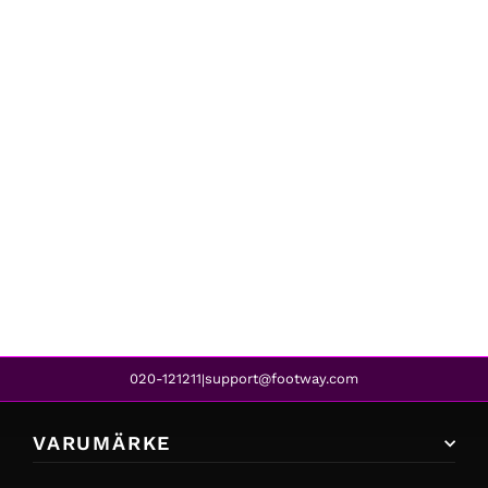
Stan Ray
A PANT NATURAL TWILL
1 499 kr
1 199 kr
REA
020-121211
support@footway.com
|
VARUMÄRKE