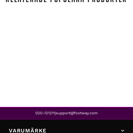
Soft Comfort
SPRING VALLEY BLACK 06
1 799 kr
020-121211
support@footway.com
|
VARUMÄRKE