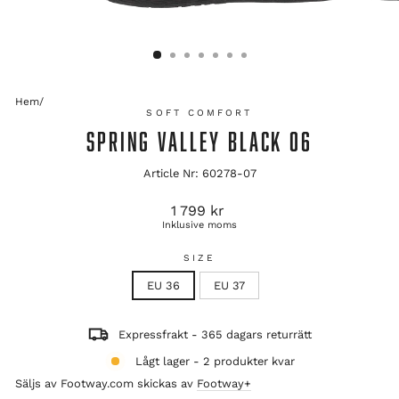
Hem
/
SOFT COMFORT
SPRING VALLEY BLACK 06
Article Nr: 60278-07
Ordinarie
1 799 kr
pris
Inklusive moms
SIZE
EU 36
EU 37
Expressfrakt - 365 dagars returrätt
Lågt lager - 2 produkter kvar
Säljs av Footway.com skickas av
Footway+