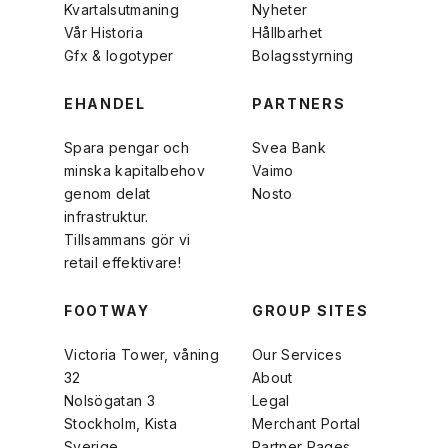
Kvartalsutmaning
Nyheter
Vår Historia
Hållbarhet
Gfx & logotyper
Bolagsstyrning
EHANDEL
PARTNERS
Spara pengar och
Svea Bank
minska kapitalbehov
Vaimo
genom delat
Nosto
infrastruktur.
Tillsammans gör vi
retail effektivare!
FOOTWAY
GROUP SITES
Victoria Tower, våning
Our Services
32
About
Nolsögatan 3
Legal
Stockholm, Kista
Merchant Portal
Sverige
Partner Pages