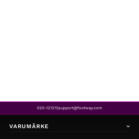
Sneaky Steve
LESCAPE SUEDE SHINY TOTAL BLACK
1 699 kr
1 274 kr
REA
020-121211
support@footway.com
|
VARUMÄRKE