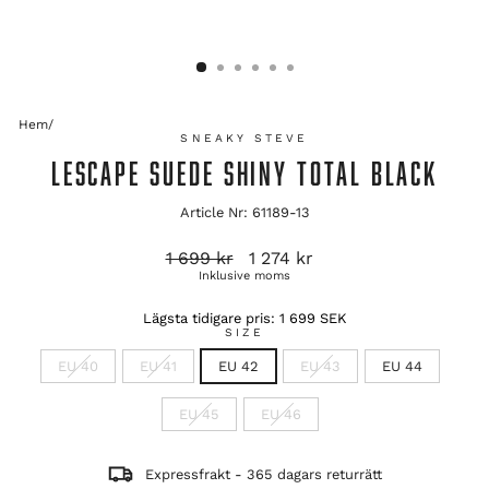
Hem
/
SNEAKY STEVE
LESCAPE SUEDE SHINY TOTAL BLACK
Article Nr: 61189-13
Ordinarie
Reapris
1 699 kr
1 274 kr
pris
Inklusive moms
Lägsta tidigare pris:
1 699 SEK
SIZE
EU 40
EU 41
EU 42
EU 43
EU 44
EU 45
EU 46
Expressfrakt - 365 dagars returrätt