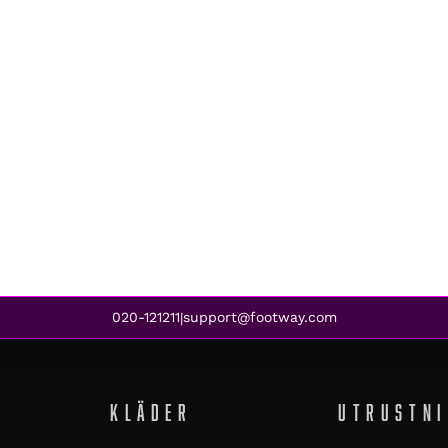
020-121211
support@footway.com
|
KLÄDER
UTRUSTN