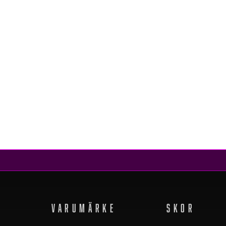
CAT
SIDCUP WP COFFEE BEAN
2 099 kr
1 699 kr
REA
VARUMÄRKE
SKOR