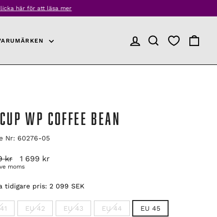
r
VARUMÄRKEN
LOGGA IN
PRODUKTSÖKNING
VARUKO
DCUP WP COFFEE BEAN
le Nr: 60276-05
arie
Reapris
9 kr
1 699 kr
ive moms
 tidigare pris:
2 099 SEK
41
EU 42
EU 43
EU 44
EU 45