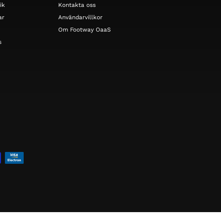
ik
Kontakta oss
ar
Användarvillkor
Om Footway OaaS
s