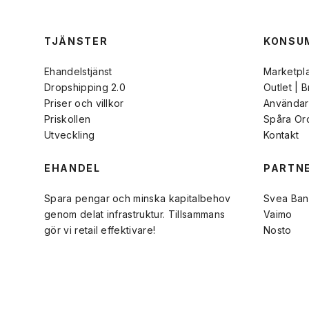
TJÄNSTER
KONSU
Ehandelstjänst
Marketpl
Dropshipping 2.0
Outlet | 
Priser och villkor
Användarv
Priskollen
Spåra Or
Utveckling
Kontakt
EHANDEL
PARTN
Spara pengar och minska kapitalbehov
Svea Ban
genom delat infrastruktur. Tillsammans
Vaimo
gör vi retail effektivare!
Nosto