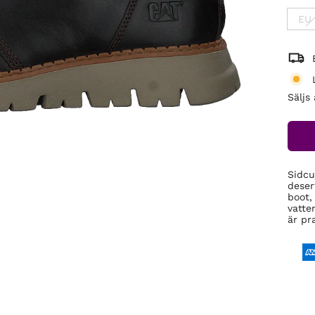
EU
Säljs
Sidcu
deser
boot,
vatte
är pr