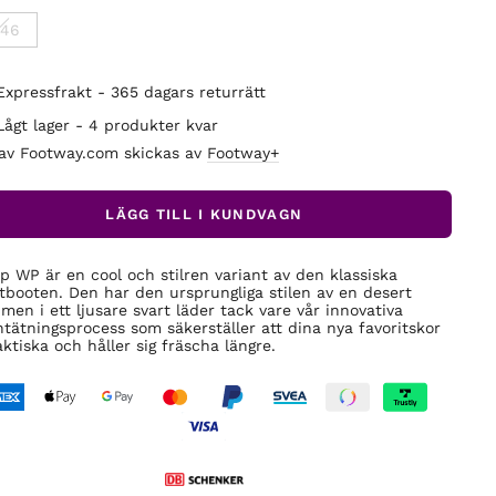
 46
Expressfrakt - 365 dagars returrätt
Lågt lager - 4 produkter kvar
 av Footway.com skickas av
Footway+
LÄGG TILL I KUNDVAGN
p WP är en cool och stilren variant av den klassiska
tbooten. Den har den ursprungliga stilen av en desert
 men i ett ljusare svart läder tack vare vår innovativa
ntätningsprocess som säkerställer att dina nya favoritskor
aktiska och håller sig fräscha längre.