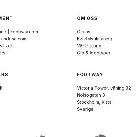
MENT
OM OSS
ace | Footway.com
Om oss
Brandosa.com
Kvartalsutmaning
illkor
Vår Historia
der
Gfx & logotyper
ERS
FOOTWAY
k
Victoria Tower, våning 32
Nolsögatan 3
Stockholm, Kista
Sverige