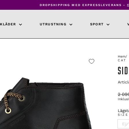
Klicka här för att läsa me
DROPSHIPPING MED EXPRESSLEVERANS -
Pausa
bildspel
KLÄDER
UTRUSTNING
SPORT
Hem
/
CAT
SI
Artic
Ordin
2 09
pris
Inklus
Lägsta
SIZE
EU 