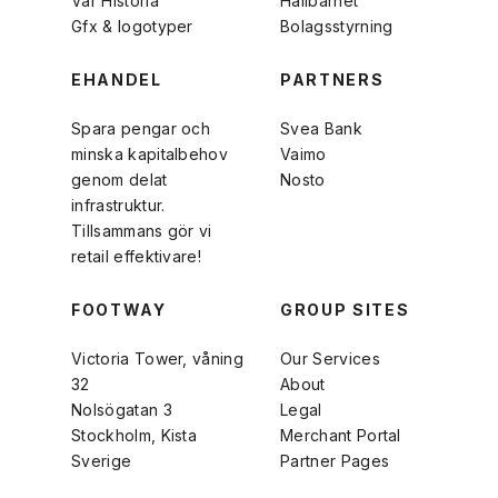
Vår Historia
Hållbarhet
Gfx & logotyper
Bolagsstyrning
EHANDEL
PARTNERS
Spara pengar och
Svea Bank
minska kapitalbehov
Vaimo
genom delat
Nosto
infrastruktur.
Tillsammans gör vi
retail effektivare!
FOOTWAY
GROUP SITES
Victoria Tower, våning
Our Services
32
About
Nolsögatan 3
Legal
Stockholm, Kista
Merchant Portal
Sverige
Partner Pages