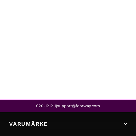
Resort Corps
LOL NOW CRY LATER DOUBLE T-SHI BLUE
2 999 kr
2 399 kr
REA
020-121211
support@footway.com
|
VARUMÄRKE