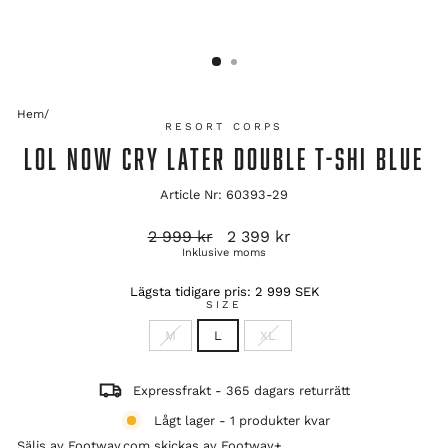
Hem
/
RESORT CORPS
LOL NOW CRY LATER DOUBLE T-SHI BLUE
Article Nr: 60393-29
Ordinarie
Reapris
2 999 kr
2 399 kr
pris
Inklusive moms
Lägsta tidigare pris:
2 999 SEK
SIZE
M
L
XL
Expressfrakt - 365 dagars returrätt
Lågt lager - 1 produkter kvar
Säljs av Footway.com skickas av
Footway+