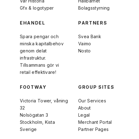
Vår Historia
Hållbarhet
Gfx & logotyper
Bolagsstyrning
EHANDEL
PARTNERS
Spara pengar och
Svea Bank
minska kapitalbehov
Vaimo
genom delat
Nosto
infrastruktur.
Tillsammans gör vi
retail effektivare!
FOOTWAY
GROUP SITES
Victoria Tower, våning
Our Services
32
About
Nolsögatan 3
Legal
Stockholm, Kista
Merchant Portal
Sverige
Partner Pages