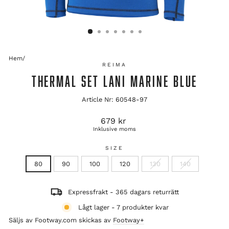
Hem
/
REIMA
THERMAL SET LANI MARINE BLUE
Article Nr: 60548-97
Ordinarie
679 kr
pris
Inklusive moms
SIZE
80
90
100
120
130
140
Expressfrakt - 365 dagars returrätt
Lågt lager - 7 produkter kvar
Säljs av Footway.com skickas av
Footway+