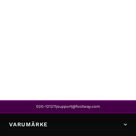
Reima
THERMAL SET LANI MARINE BLUE
679 kr
020-121211
support@footway.com
|
VARUMÄRKE