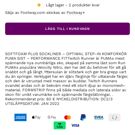
Lågt lager - 2 produkter kvar
Säljs av Footway.com skickas av
Footway+
LÄGG TILL I KUNDVAGN
SOFTFOAM PLUS SOCKLINER – OPTIMAL STEP-IN KOMFOR​ KÖR
PUMA SIST – PERFORMANCE FIT​ Twitch Runner är PUMAs mest
spännande nya oumbärliga sko, skapad på samma läst som Run
PUMAs populära Velocity Nitro, den har det du behöver för att gå
snabbt och gå långt. Yttersulan är slitstark och ger bra grepp vart
du än springer. Verktyget har en djärv färglinje för uttalande färger,
och den är utrustad med massor av kuddar. Twitch Runners
ovandel andas och är bekväm med ett stort djup av monomesh-
material. FORMSTRIP finns på både mediala och laterala sidor av
skon för unikt varumärke och spännande färgställningar. .
Rekommenderat pris: 60 € NYCKELDISTRIBUTION: DC2/3​
UTSLÄPPSDATUM: JAN 2022