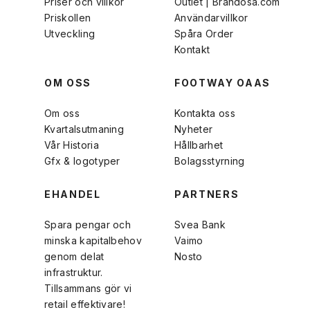
Priser och villkor
Outlet | Brandosa.com
Priskollen
Användarvillkor
Utveckling
Spåra Order
Kontakt
OM OSS
FOOTWAY OAAS
Om oss
Kontakta oss
Kvartalsutmaning
Nyheter
Vår Historia
Hållbarhet
Gfx & logotyper
Bolagsstyrning
EHANDEL
PARTNERS
Spara pengar och
Svea Bank
minska kapitalbehov
Vaimo
genom delat
Nosto
infrastruktur.
Tillsammans gör vi
retail effektivare!