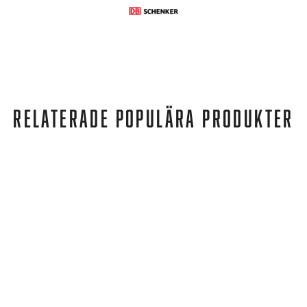
RELATERADE POPULÄRA PRODUKTER
Puma
TWITCH RUNNER PUMA BLACK-ASPHALT
839 kr
509 kr
REA