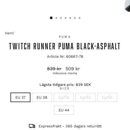
Hem
/
PUMA
TWITCH RUNNER PUMA BLACK-ASPHALT
Article Nr: 60667-78
Ordinarie
Reapris
839 kr
509 kr
pris
Inklusive moms
Lägsta tidigare pris:
839 SEK
SIZE
EU 37
EU 38
EU 39
EU 42
EU 43
EU 44
Expressfrakt - 365 dagars returrätt