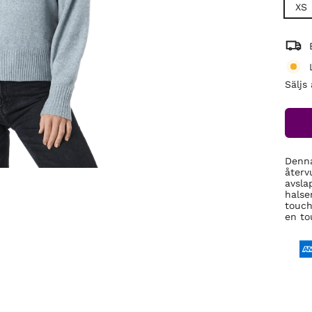
XS
Säljs
Denna
återv
avsla
halse
touch
en to