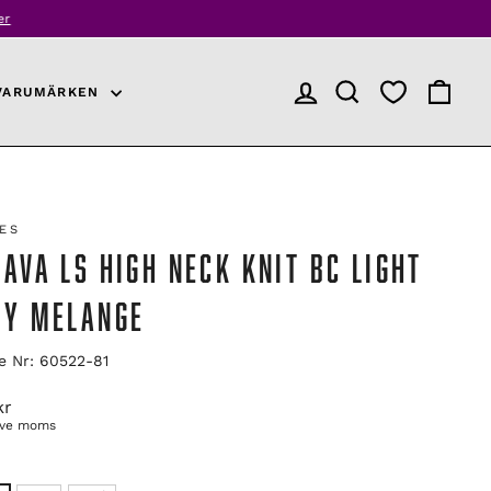
r
VARUMÄRKEN
LOGGA IN
PRODUKTSÖKNING
VARUKO
CES
AVA LS HIGH NECK KNIT BC LIGHT
EY MELANGE
le Nr: 60522-81
arie
kr
ive moms