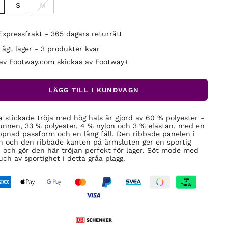
S
M
Expressfrakt - 365 dagars returrätt
Lågt lager - 3 produkter kvar
 av Footway.com skickas av
Footway+
LÄGG TILL I KUNDVAGN
 stickade tröja med hög hals är gjord av 60 % polyester -
unnen, 33 % polyester, 4 % nylon och 3 % elastan, med en
ppnad passform och en lång fåll. Den ribbade panelen i
n och den ribbade kanten på ärmsluten ger en sportig
 och gör den här tröjan perfekt för lager. Söt mode med
uch av sportighet i detta gråa plagg.