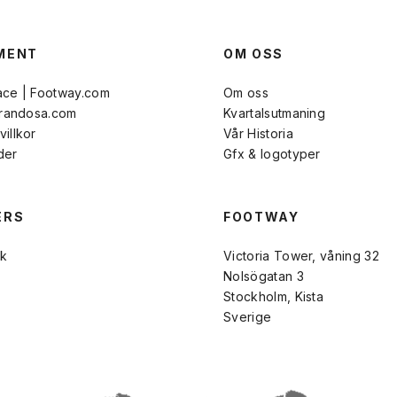
MENT
OM OSS
ace | Footway.com
Om oss
Brandosa.com
Kvartalsutmaning
illkor
Vår Historia
der
Gfx & logotyper
ERS
FOOTWAY
k
Victoria Tower, våning 32
Nolsögatan 3
Stockholm, Kista
Sverige