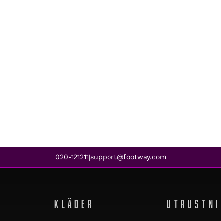
020-121211
support@footway.com
|
KLÄDER
UTRUSTN