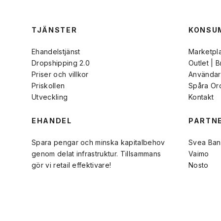
TJÄNSTER
KONSU
Ehandelstjänst
Marketpl
Dropshipping 2.0
Outlet | 
Priser och villkor
Användarv
Priskollen
Spåra Or
Utveckling
Kontakt
EHANDEL
PARTN
Spara pengar och minska kapitalbehov
Svea Ban
genom delat infrastruktur. Tillsammans
Vaimo
gör vi retail effektivare!
Nosto