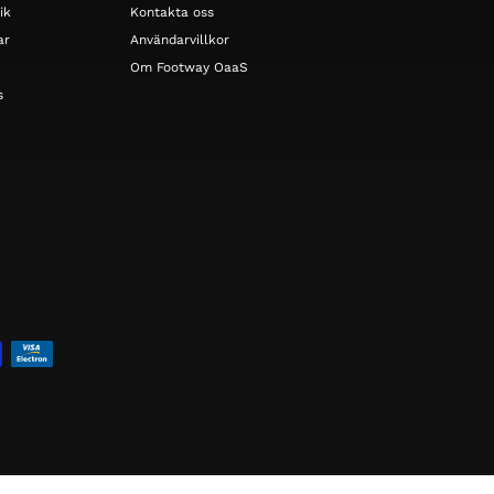
ik
Kontakta oss
ar
Användarvillkor
Om Footway OaaS
s