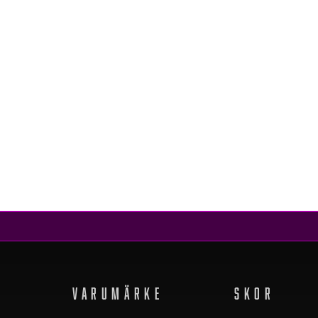
Pieces
PCCAVA LS HIGH NECK KNIT BC LIGHT GREY MELANGE
439 kr
VARUMÄRKE
SKOR