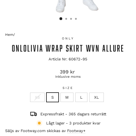
Hem
/
ONLY
ONLOLIVIA WRAP SKIRT WVN ALLURE
Article Nr: 60672-95
Ordinarie
399 kr
pris
Inklusive moms
SIZE
XS
S
M
L
XL
Expressfrakt - 365 dagars returrätt
Lågt lager - 3 produkter kvar
Säljs av Footway.com skickas av
Footway+