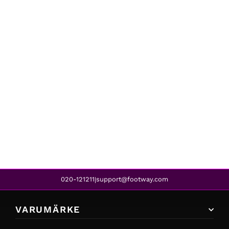
Only
ONLOLIVIA WRAP SKIRT WVN ALLURE
399 kr
020-121211
support@footway.com
|
VARUMÄRKE