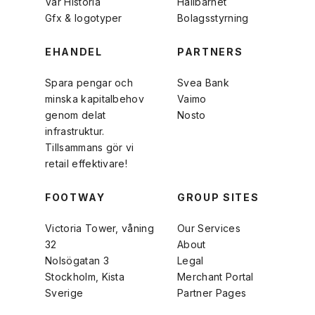
Vår Historia
Hållbarhet
Gfx & logotyper
Bolagsstyrning
EHANDEL
PARTNERS
Spara pengar och
Svea Bank
minska kapitalbehov
Vaimo
genom delat
Nosto
infrastruktur.
Tillsammans gör vi
retail effektivare!
FOOTWAY
GROUP SITES
Victoria Tower, våning
Our Services
32
About
Nolsögatan 3
Legal
Stockholm, Kista
Merchant Portal
Sverige
Partner Pages