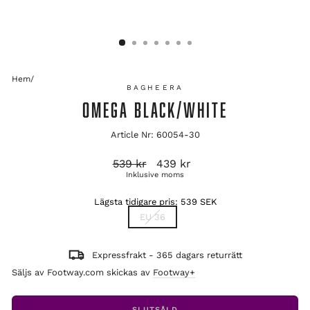
Hem
/
BAGHEERA
OMEGA BLACK/WHITE
Article Nr: 60054-30
Ordinarie
Reapris
539 kr
439 kr
pris
Inklusive moms
Lägsta tidigare pris:
539 SEK
TITLE
EU 36
Expressfrakt - 365 dagars returrätt
Säljs av Footway.com skickas av
Footway+
SLUTSÅLD