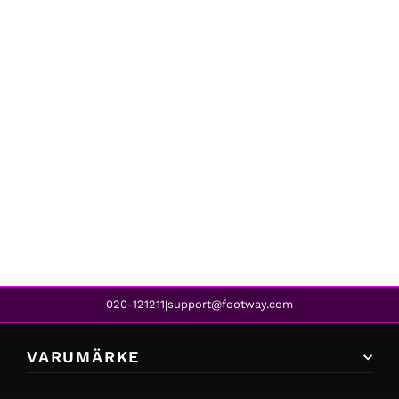
Bagheera
OMEGA BLACK/WHITE
539 kr
439 kr
REA
020-121211
support@footway.com
|
VARUMÄRKE