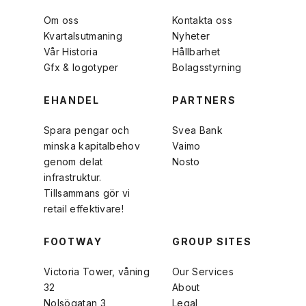
Om oss
Kontakta oss
Kvartalsutmaning
Nyheter
Vår Historia
Hållbarhet
Gfx & logotyper
Bolagsstyrning
EHANDEL
PARTNERS
Spara pengar och
Svea Bank
minska kapitalbehov
Vaimo
genom delat
Nosto
infrastruktur.
Tillsammans gör vi
retail effektivare!
FOOTWAY
GROUP SITES
Victoria Tower, våning
Our Services
32
About
Nolsögatan 3
Legal