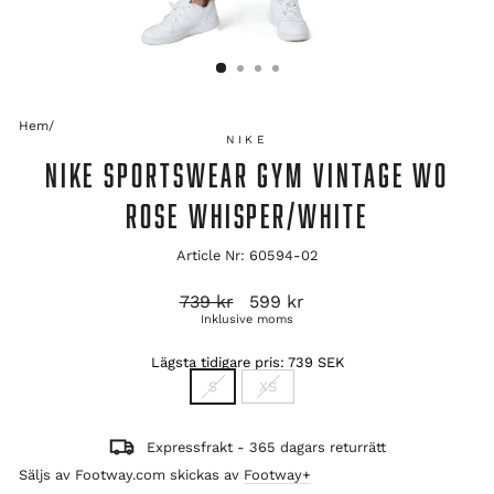
Hem
/
NIKE
NIKE SPORTSWEAR GYM VINTAGE WO
ROSE WHISPER/WHITE
Article Nr: 60594-02
Ordinarie
Reapris
739 kr
599 kr
pris
Inklusive moms
Lägsta tidigare pris:
739 SEK
TITLE
S
XS
Expressfrakt - 365 dagars returrätt
Säljs av Footway.com skickas av
Footway+