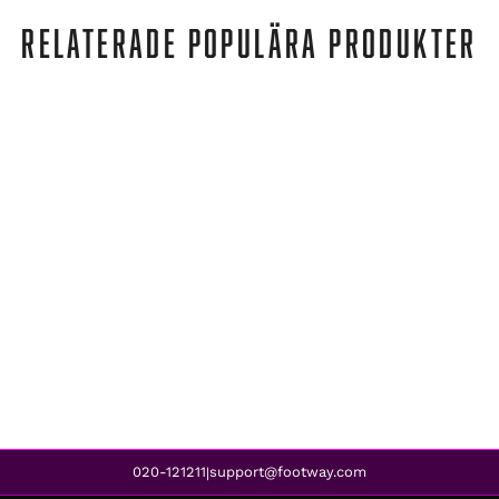
RELATERADE POPULÄRA PRODUKTER
Nike
NIKE SPORTSWEAR GYM VINTAGE WO ROSE WHISPER/WHITE
739 kr
599 kr
REA
020-121211
support@footway.com
|