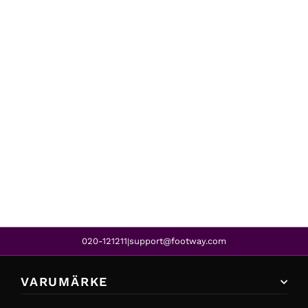
MSGM
OVERSIZED CHECKED TURTLENECK M ORANGE
7 399 kr
020-121211
support@footway.com
|
VARUMÄRKE