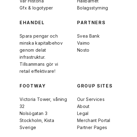
Vår Historia
Hållbarhet
Gfx & logotyper
Bolagsstyrning
EHANDEL
PARTNERS
Spara pengar och
Svea Bank
minska kapitalbehov
Vaimo
genom delat
Nosto
infrastruktur.
Tillsammans gör vi
retail effektivare!
FOOTWAY
GROUP SITES
Victoria Tower, våning
Our Services
32
About
Nolsögatan 3
Legal
Stockholm, Kista
Merchant Portal
Sverige
Partner Pages