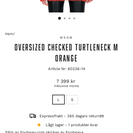
Hem
/
MSGM
OVERSIZED CHECKED TURTLENECK M
ORANGE
Article Nr: 60336-14
Ordinarie
7 399 kr
pris
Inklusive moms
TITLE
L
S
Expressfrakt - 365 dagars returrätt
Lågt lager - 1 produkter kvar
Säljs av Footway.com skickas av
Footway+