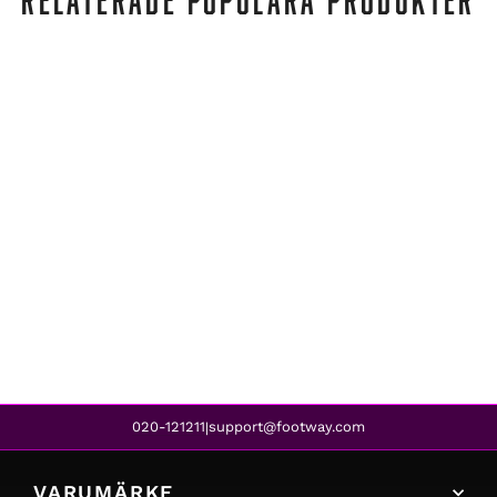
Mizuno
WAVE RIDER 27 W WHITE/BLACK/DUBARRY
2 399 kr
1 449 kr
REA
020-121211
support@footway.com
|
VARUMÄRKE