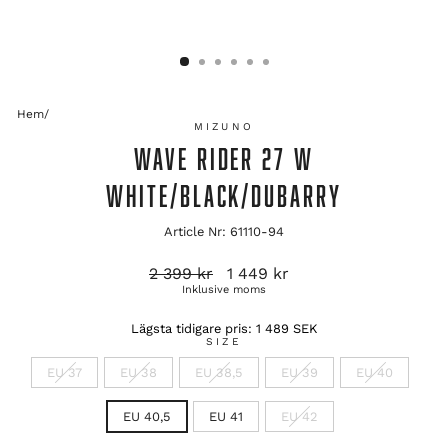
Hem
/
MIZUNO
WAVE RIDER 27 W
WHITE/BLACK/DUBARRY
Article Nr: 61110-94
Ordinarie
Reapris
2 399 kr
1 449 kr
pris
Inklusive moms
Lägsta tidigare pris:
1 489 SEK
SIZE
EU 37
EU 38
EU 38,5
EU 39
EU 40
EU 40,5
EU 41
EU 42