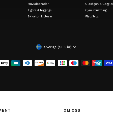
Huvudbonader
Glasögon & Goggle
Tights & leggings
Gymutrustning
Skjortor & blusar
Flytvästar
VALUTA
Sverige (SEK kr)
MENT
OM OSS