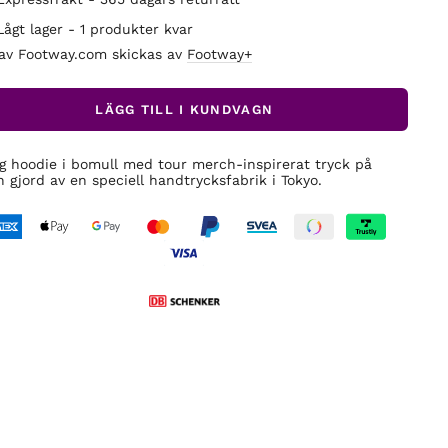
Lågt lager - 1 produkter kvar
 av Footway.com skickas av
Footway+
LÄGG TILL I KUNDVAGN
ig hoodie i bomull med tour merch-inspirerat tryck på
n gjord av en speciell handtrycksfabrik i Tokyo.