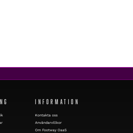
ING
INFORMATION
ik
Kontakta oss
ar
Användarvillkor
Om Footway OaaS