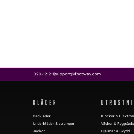
020-121211
support@footway.com
|
KLÄDER
UTRUSTN
Badkläder
Klockor & Elektron
Underkläder & strumpor
Väskor & Ryggsäck
Jackor
Hjälmar & Skydd