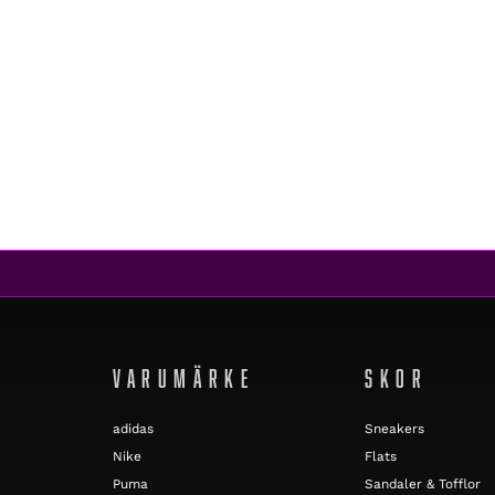
Magic Stick
TOUR LOGO HOODIE ORANGE
3 999 kr
VARUMÄRKE
SKOR
adidas
Sneakers
Nike
Flats
Puma
Sandaler & Tofflor