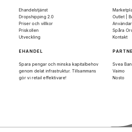
Ehandelstjänst
Marketpl
Dropshipping 2.0
Outlet | 
Priser och villkor
Användarv
Priskollen
Spåra Or
Utveckling
Kontakt
EHANDEL
PARTN
Spara pengar och minska kapitalbehov
Svea Ban
genom delat infrastruktur. Tillsammans
Vaimo
gör vi retail effektivare!
Nosto