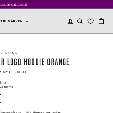
er
VARUMÄRKEN
LOGGA IN
PRODUKTSÖKNING
VARUKO
IC STICK
UR LOGO HOODIE ORANGE
le Nr: 60390-33
arie
9 kr
ive moms
E
Expressfrakt - 365 dagars returrätt