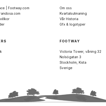
ace | Footway.com
Om oss
Brandosa.com
Kvartalsutmaning
illkor
Vår Historia
der
Gfx & logotyper
ERS
FOOTWAY
k
Victoria Tower, våning 32
Nolsögatan 3
Stockholm, Kista
Sverige