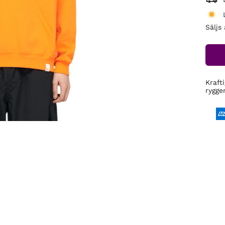
Säljs
Kraft
rygge