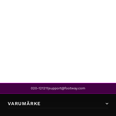
Lyle & Scott
SCRIPT EMBROIDERY T-SHIRT W949 VIADUCT
499 kr
399 kr
REA
020-121211
support@footway.com
|
VARUMÄRKE