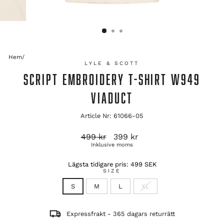
Hem
/
LYLE & SCOTT
SCRIPT EMBROIDERY T-SHIRT W949
VIADUCT
Article Nr: 61066-05
Ordinarie
Reapris
499 kr
399 kr
pris
Inklusive moms
Lägsta tidigare pris:
499 SEK
SIZE
S
M
L
XL
Expressfrakt - 365 dagars returrätt