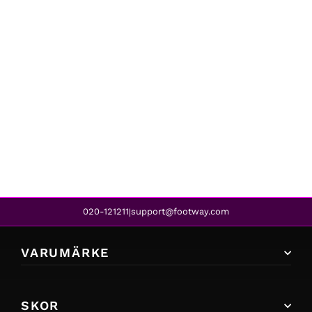
Lacoste
LOOSE FIT LARGE CROCODILE HEAV 031
899 kr
719 kr
REA
020-121211
support@footway.com
|
VARUMÄRKE
SKOR