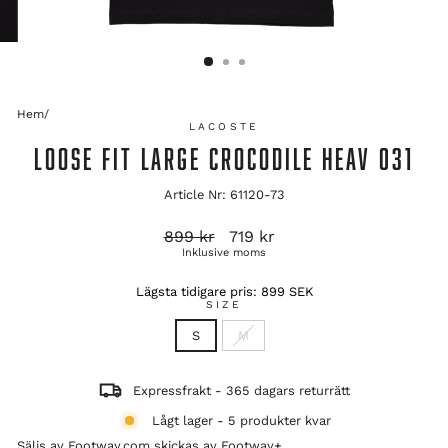
Hem
/
LACOSTE
LOOSE FIT LARGE CROCODILE HEAV 031
Article Nr: 61120-73
Ordinarie
Reapris
899 kr
719 kr
pris
Inklusive moms
Lägsta tidigare pris:
899 SEK
SIZE
S
M
Expressfrakt - 365 dagars returrätt
Lågt lager - 5 produkter kvar
Säljs av Footway.com skickas av
Footway+