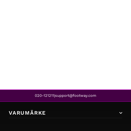
Leaf
KABY NAVY
419 kr
356 kr
REA
020-121211
support@footway.com
|
VARUMÄRKE