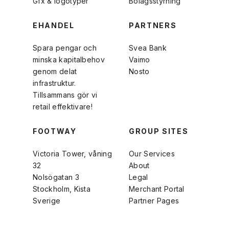
Gfx & logotyper
Bolagsstyrning
EHANDEL
PARTNERS
Spara pengar och
Svea Bank
minska kapitalbehov
Vaimo
genom delat
Nosto
infrastruktur.
Tillsammans gör vi
retail effektivare!
FOOTWAY
GROUP SITES
Victoria Tower, våning
Our Services
32
About
Nolsögatan 3
Legal
Stockholm, Kista
Merchant Portal
Sverige
Partner Pages