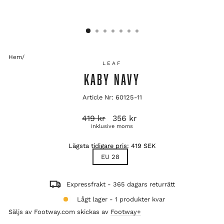
Hem
/
LEAF
KABY NAVY
Article Nr: 60125-11
Ordinarie
Reapris
419 kr
356 kr
pris
Inklusive moms
Lägsta tidigare pris:
419 SEK
TITLE
EU 28
Expressfrakt - 365 dagars returrätt
Lågt lager - 1 produkter kvar
Säljs av Footway.com skickas av
Footway+