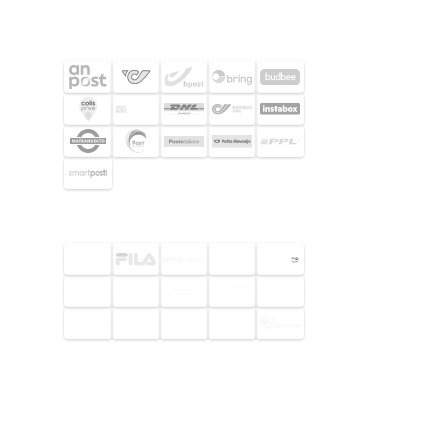
FRAKTPARTNERS
UTVALDA KUNDER
© 2026 Footway OaaS AB. Alla
rättigheter förbehållna.