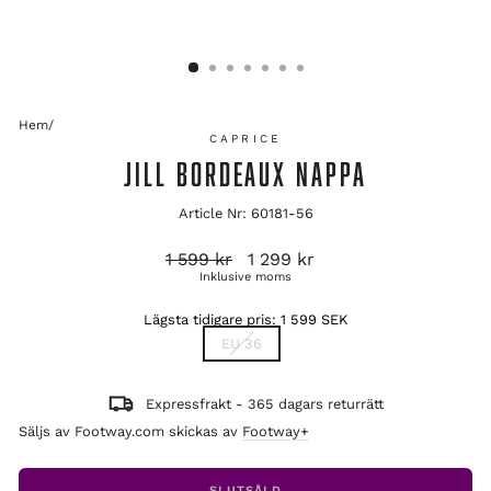
Hem
/
CAPRICE
JILL BORDEAUX NAPPA
Article Nr: 60181-56
Ordinarie
Reapris
1 599 kr
1 299 kr
pris
Inklusive moms
Lägsta tidigare pris:
1 599 SEK
TITLE
EU 36
Expressfrakt - 365 dagars returrätt
Säljs av Footway.com skickas av
Footway+
SLUTSÅLD