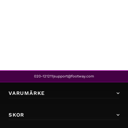
Caprice
JILL BORDEAUX NAPPA
1 599 kr
1 299 kr
REA
020-121211
support@footway.com
|
VARUMÄRKE
SKOR