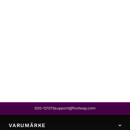
Jack & Jones
JJEWIND KNIT CREW NECK CLOUD DANCER
539 kr
020-121211
support@footway.com
|
VARUMÄRKE