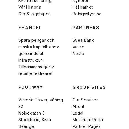
Kvartalsutmaning
Nyheter
Vår Historia
Hållbarhet
Gfx & logotyper
Bolagsstyrning
EHANDEL
PARTNERS
Spara pengar och
Svea Bank
minska kapitalbehov
Vaimo
genom delat
Nosto
infrastruktur.
Tillsammans gör vi
retail effektivare!
FOOTWAY
GROUP SITES
Victoria Tower, våning
Our Services
32
About
Nolsögatan 3
Legal
Stockholm, Kista
Merchant Portal
Sverige
Partner Pages