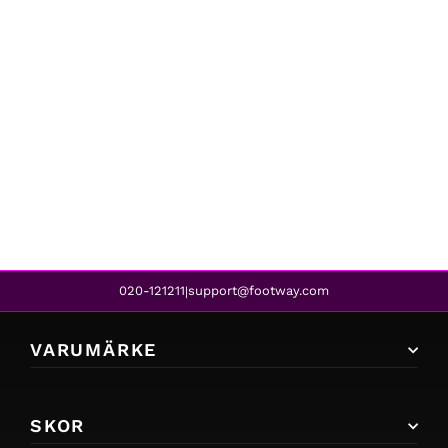
ICANIWILL
SCRUNCH SPORTS BRA BLACK
599 kr
020-121211
support@footway.com
|
VARUMÄRKE
SKOR