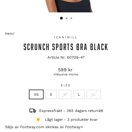
Hem
/
ICANIWILL
SCRUNCH SPORTS BRA BLACK
Article Nr: 60709-47
Ordinarie
599 kr
pris
Inklusive moms
SIZE
XS
S
M
L
XL
Expressfrakt - 365 dagars returrätt
Lågt lager - 3 produkter kvar
Säljs av Footway.com skickas av
Footway+