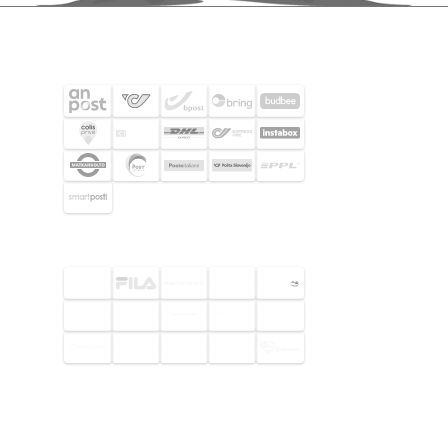
FRAKTPARTNERS
UTVALDA KUNDER
© 2026 Footway OaaS AB. Alla