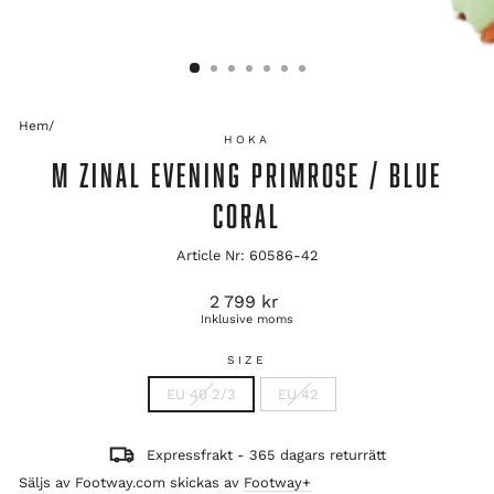
Hem
/
HOKA
M ZINAL EVENING PRIMROSE / BLUE
CORAL
Article Nr: 60586-42
Ordinarie
2 799 kr
pris
Inklusive moms
SIZE
EU 40 2/3
EU 42
Expressfrakt - 365 dagars returrätt
Säljs av Footway.com skickas av
Footway+