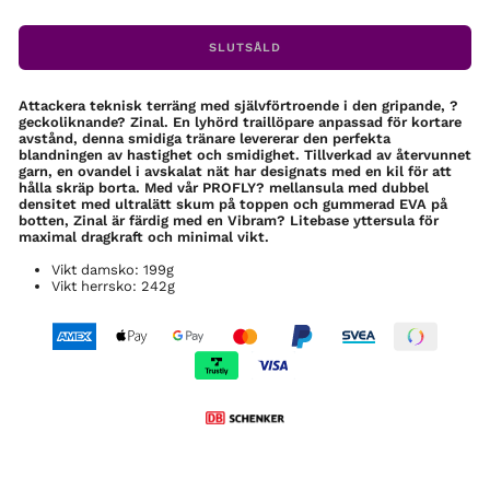
SLUTSÅLD
Attackera teknisk terräng med självförtroende i den gripande, ?
geckoliknande? Zinal. En lyhörd traillöpare anpassad för kortare
avstånd, denna smidiga tränare levererar den perfekta
blandningen av hastighet och smidighet. Tillverkad av återvunnet
garn, en ovandel i avskalat nät har designats med en kil för att
hålla skräp borta. Med vår PROFLY? mellansula med dubbel
densitet med ultralätt skum på toppen och gummerad EVA på
botten, Zinal är färdig med en Vibram? Litebase yttersula för
maximal dragkraft och minimal vikt.
Vikt damsko: 199g
Vikt herrsko: 242g