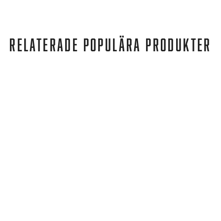
RELATERADE POPULÄRA PRODUKTER
Hoka
M ZINAL EVENING PRIMROSE / BLUE CORAL
2 799 kr