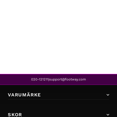
Fred Perry
FRED PERRY KNITTED TAPE TRK JKT 608
1 699 kr
1 309 kr
REA
020-121211
support@footway.com
|
VARUMÄRKE
SKOR