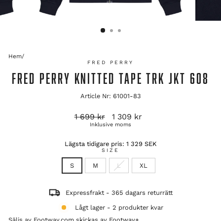
Hem
/
FRED PERRY
FRED PERRY KNITTED TAPE TRK JKT 608
Article Nr: 61001-83
Ordinarie
Reapris
1 699 kr
1 309 kr
pris
Inklusive moms
Lägsta tidigare pris:
1 329 SEK
SIZE
S
M
L
XL
Expressfrakt - 365 dagars returrätt
Lågt lager - 2 produkter kvar
Säljs av Footway.com skickas av
Footway+