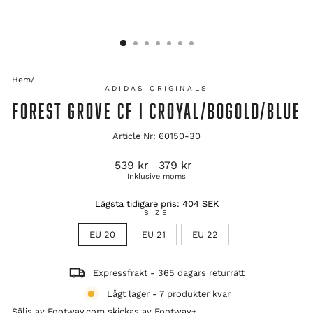
Hem
/
ADIDAS ORIGINALS
FOREST GROVE CF I CROYAL/BOGOLD/BLUE
Article Nr: 60150-30
Ordinarie
Reapris
539 kr
379 kr
pris
Inklusive moms
Lägsta tidigare pris:
404 SEK
SIZE
EU 20
EU 21
EU 22
Expressfrakt - 365 dagars returrätt
Lågt lager - 7 produkter kvar
Säljs av Footway.com skickas av
Footway+