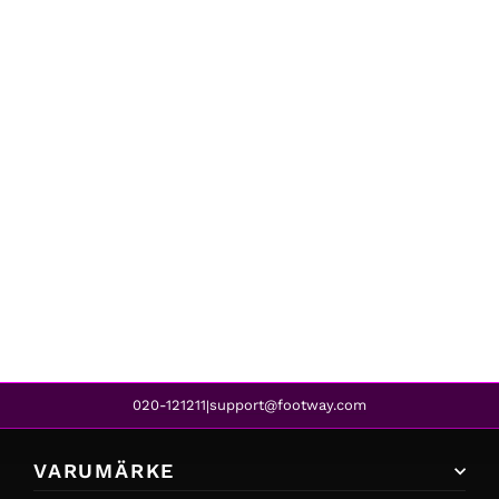
adidas Originals
FOREST GROVE CF I CROYAL/BOGOLD/BLUE
539 kr
379 kr
REA
020-121211
support@footway.com
|
VARUMÄRKE