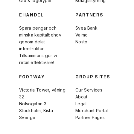
Gfx & logotyper
Bolagsstyrning
EHANDEL
PARTNERS
Spara pengar och
Svea Bank
minska kapitalbehov
Vaimo
genom delat
Nosto
infrastruktur.
Tillsammans gör vi
retail effektivare!
FOOTWAY
GROUP SITES
Victoria Tower, våning
Our Services
32
About
Nolsögatan 3
Legal
Stockholm, Kista
Merchant Portal
Sverige
Partner Pages