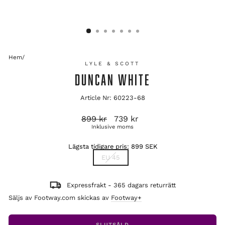
Hem
/
LYLE & SCOTT
DUNCAN WHITE
Article Nr: 60223-68
Ordinarie
Reapris
899 kr
739 kr
pris
Inklusive moms
Lägsta tidigare pris:
899 SEK
TITLE
EU 45
Expressfrakt - 365 dagars returrätt
Säljs av Footway.com skickas av
Footway+
SLUTSÅLD