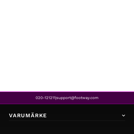
Lyle & Scott
DUNCAN WHITE
899 kr
739 kr
REA
020-121211
support@footway.com
|
VARUMÄRKE